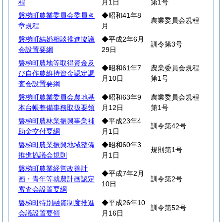
程
月1日
第1号
磐梯町農業委員会委員き
◆昭和41年8
農業委員会規程
章規程
月
磐梯町結婚相談推進協議
◆平成2年6月
訓令第3号
会設置要綱
29日
磐梯町農地等取得資金及
◆昭和61年7
農業委員会規程
び自作農維持資金認定調
月10日
第1号
査会設置要綱
磐梯町農業委員会農地基
◆昭和63年9
農業委員会規程
本台帳整備事務取扱要領
月12日
第1号
磐梯町農林業振興事業補
◆平成23年4
訓令第42号
助金交付要綱
月1日
磐梯町農業振興地域整備
◆昭和60年3
規則第1号
推進協議会規則
月1日
磐梯町農業経営改善計
◆平成7年2月
画・青年等就農計画認定
訓令第2号
10日
審査会設置要綱
磐梯町特別融資制度推進
◆平成26年10
訓令第52号
会議設置要領
月16日