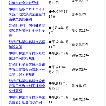
訓令第24号
対策交付金交付要綱
月10日
磐梯町新型コロナウイル
◆令和4年1月
ス感染症緊急農業生産対
訓令第2号
14日
策事業実施要綱
磐梯町肥料・飼料価格高
◆令和4年9月
騰緊急対策交付金交付要
訓令第11号
1日
綱
磐梯町林業集落排水処理
◆平成9年8月
条例第20号
施設条例
11日
磐梯町林業集落排水処理
◆平成9年9月
規則第17号
施設条例施行規則
1日
磐梯町林業集落排水設備
◆平成12年3
設置工事資金融資あっせ
規則第6号
月29日
ん等に関する規則
磐梯町林業集落排水設備
◆平成12年3
設置工事資金利子補給金
訓令第9号
月29日
交付要綱
磐梯町林業集落排水事業
◆平成9年8月
条例第19号
受益者分担金徴収条例
11日