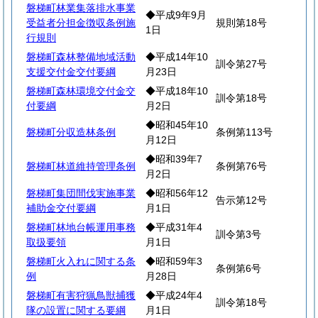
磐梯町林業集落排水事業
◆平成9年9月
受益者分担金徴収条例施
規則第18号
1日
行規則
磐梯町森林整備地域活動
◆平成14年10
訓令第27号
支援交付金交付要綱
月23日
磐梯町森林環境交付金交
◆平成18年10
訓令第18号
付要綱
月2日
◆昭和45年10
磐梯町分収造林条例
条例第113号
月12日
◆昭和39年7
磐梯町林道維持管理条例
条例第76号
月2日
磐梯町集団間伐実施事業
◆昭和56年12
告示第12号
補助金交付要綱
月1日
磐梯町林地台帳運用事務
◆平成31年4
訓令第3号
取扱要領
月1日
磐梯町火入れに関する条
◆昭和59年3
条例第6号
例
月28日
磐梯町有害狩猟鳥獣捕獲
◆平成24年4
訓令第18号
隊の設置に関する要綱
月1日