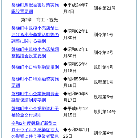
磐梯町鳥獣被害対策実施
◆平成24年7
訓令第21号
隊設置要綱
月2日
第2章 商工・観光
磐梯町中規模小売店舗に
◆昭和62年1
おける小売商業活動等の
訓令第1号
月30日
調整に関する要綱
磐梯町中規模小売店舗調
◆昭和62年1
訓令第2号
整協議会設置要綱
月30日
◆昭和55年4
磐梯町小口特別融資規則
規則第4号
月18日
磐梯町小口特別融資実施
◆昭和55年4
規程第1号
要綱
月18日
磐梯町中小企業振興資金
◆昭和60年5
規程第6号
融資保証制度要綱
月17日
磐梯町中小企業融資利子
◆平成6年12
規則第14号
補給金交付規則
月15日
令和2年度磐梯町新型コ
ロナウイルス感染症拡大
◆令和3年1月
訓令第4号
の影響に伴う事業者緊急
25日