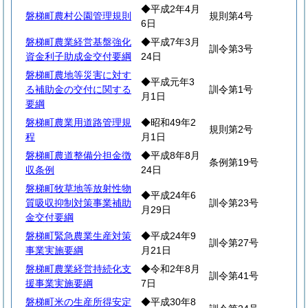
◆平成2年4月
磐梯町農村公園管理規則
規則第4号
6日
磐梯町農業経営基盤強化
◆平成7年3月
訓令第3号
資金利子助成金交付要綱
24日
磐梯町農地等災害に対す
◆平成元年3
る補助金の交付に関する
訓令第1号
月1日
要綱
磐梯町農業用道路管理規
◆昭和49年2
規則第2号
程
月1日
磐梯町農道整備分担金徴
◆平成8年8月
条例第19号
収条例
24日
磐梯町牧草地等放射性物
◆平成24年6
質吸収抑制対策事業補助
訓令第23号
月29日
金交付要綱
磐梯町緊急農業生産対策
◆平成24年9
訓令第27号
事業実施要綱
月21日
磐梯町農業経営持続化支
◆令和2年8月
訓令第41号
援事業実施要綱
7日
磐梯町米の生産所得安定
◆平成30年8