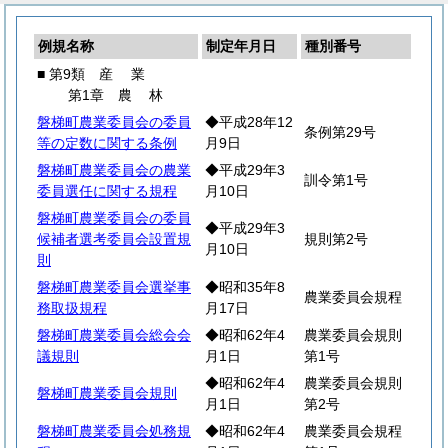
例規名称
制定年月日
種別番号
■ 第9類
産
業
第1章
農
林
磐梯町農業委員会の委員
◆平成28年12
条例第29号
等の定数に関する条例
月9日
磐梯町農業委員会の農業
◆平成29年3
訓令第1号
委員選任に関する規程
月10日
磐梯町農業委員会の委員
◆平成29年3
候補者選考委員会設置規
規則第2号
月10日
則
磐梯町農業委員会選挙事
◆昭和35年8
農業委員会規程
務取扱規程
月17日
磐梯町農業委員会総会会
◆昭和62年4
農業委員会規則
議規則
月1日
第1号
◆昭和62年4
農業委員会規則
磐梯町農業委員会規則
月1日
第2号
磐梯町農業委員会処務規
◆昭和62年4
農業委員会規程