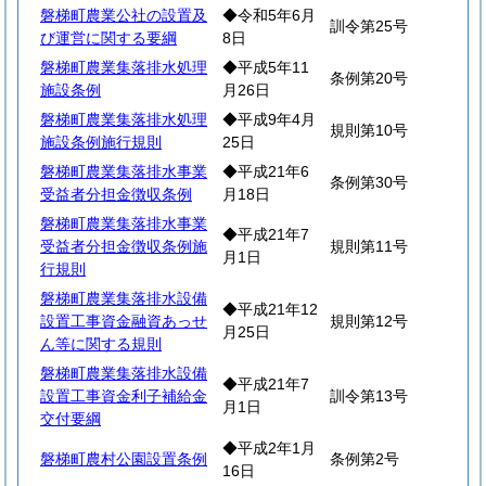
磐梯町農業公社の設置及
◆令和5年6月
訓令第25号
び運営に関する要綱
8日
磐梯町農業集落排水処理
◆平成5年11
条例第20号
施設条例
月26日
磐梯町農業集落排水処理
◆平成9年4月
規則第10号
施設条例施行規則
25日
磐梯町農業集落排水事業
◆平成21年6
条例第30号
受益者分担金徴収条例
月18日
磐梯町農業集落排水事業
◆平成21年7
受益者分担金徴収条例施
規則第11号
月1日
行規則
磐梯町農業集落排水設備
◆平成21年12
設置工事資金融資あっせ
規則第12号
月25日
ん等に関する規則
磐梯町農業集落排水設備
◆平成21年7
設置工事資金利子補給金
訓令第13号
月1日
交付要綱
◆平成2年1月
磐梯町農村公園設置条例
条例第2号
16日