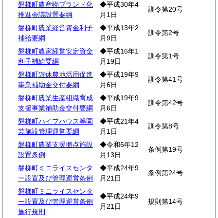
磐梯町農産物ブランド化
◆平成30年4
訓令第20号
推進会議設置要綱
月1日
磐梯町農業経営資金利子
◆平成13年2
訓令第2号
補給要綱
月9日
磐梯町農家経営安定資金
◆平成16年1
訓令第1号
利子補給要綱
月19日
磐梯町遊休農地活用促進
◆平成19年9
訓令第41号
事業補助金交付要綱
月6日
磐梯町農業生産組織育成
◆平成19年9
訓令第42号
支援事業補助金交付要綱
月6日
磐梯町パイプハウス等園
◆平成21年4
訓令第8号
芸施設管理運営要綱
月1日
磐梯町農業支援拠点施設
◆令和6年12
条例第19号
設置条例
月13日
磐梯町ミニライスセンタ
◆平成24年9
条例第24号
ー設置及び管理運営条例
月21日
磐梯町ミニライスセンタ
◆平成24年9
ー設置及び管理運営条例
規則第14号
月21日
施行規則