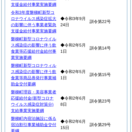
支援金給付事業実施要綱
令和3年度磐梯町新型コ
ロナウイルス感染症拡大
◆令和3年9月
訓令第22号
の影響に伴う事業者緊急
24日
支援金給付事業実施要綱
磐梯町新型コロナウイル
ス感染症の影響に伴う飲
◆令和2年5月
訓令第14号
食業等応援給付金給付事
1日
業実施要綱
磐梯町新型コロナウィル
ス感染症の影響に伴う飲
◆令和2年5月
訓令第15号
食業等商品券発行事業補
1日
助金交付要綱
磐梯町理容・美容事業者
応援給付金(新型コロナ
◆令和2年6月
訓令第23号
ウイルス感染症対策分)
8日
支給事業実施要綱
磐梯町内宿泊施設に係る
◆令和2年6月
宿泊割引事業補助金交付
訓令第29号
15日
要綱