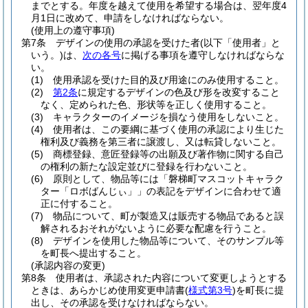
までとする。
年度を越えて使用を希望する場合は、翌年度4
月1日に改めて、申請をしなければならない。
(使用上の遵守事項)
第7条
デザインの使用の承認を受けた者
(以下「使用者」と
いう。)
は、
次の各号
に掲げる事項を遵守しなければならな
い。
(1)
使用承認を受けた目的及び用途にのみ使用すること。
(2)
第2条
に規定するデザインの色及び形を改変すること
なく、定められた色、形状等を正しく使用すること。
(3)
キャラクターのイメージを損なう使用をしないこと。
(4)
使用者は、この要綱に基づく使用の承認により生じた
権利及び義務を第三者に譲渡し、又は転貸しないこと。
(5)
商標登録、意匠登録等の出願及び著作物に関する自己
の権利の新たな設定並びに登録を行わないこと。
(6)
原則として、物品等には「磐梯町マスコットキャラク
ター「ロボばんじぃ」」の表記をデザインに合わせて適
正に付すること。
(7)
物品について、町が製造又は販売する物品であると誤
解されるおそれがないように必要な配慮を行うこと。
(8)
デザインを使用した物品等について、そのサンプル等
を町長へ提出すること。
(承認内容の変更)
第8条
使用者は、承認された内容について変更しようとする
ときは、あらかじめ使用変更申請書
(
様式第3号
)
を町長に提
出し、その承認を受けなければならない。