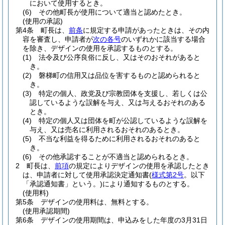
において使用するとき。
(6)
その他町長が使用について適当と認めたとき。
(使用の承認)
第4条
町長は、
前条
に規定する申請があったときは、その内
容を審査し、申請者が
次の各号
のいずれかに該当する場合
を除き、デザインの使用を承認するものとする。
(1)
法令及び公序良俗に反し、又はそのおそれがあると
き。
(2)
磐梯町の信用又は品位を害するものと認められると
き。
(3)
特定の個人、政党及び宗教団体を支援し、若しくは公
認しているような誤解を与え、又は与えるおそれのある
とき。
(4)
特定の個人又は団体を町が公認しているような誤解を
与え、又は売名に利用されるおそれのあるとき。
(5)
不当な利益を得るために利用されるおそれのあると
き。
(6)
その他承認することが不適当と認められるとき。
2
町長は、
前項
の規定によりデザインの使用を承認したとき
は、申請者に対して使用承認決定通知書
(
様式第2号
。以下
「承認通知書」という。)
により通知するものとする。
(使用料)
第5条
デザインの使用料は、無料とする。
(使用承認期間)
第6条
デザインの使用期間は、申込みをした年度の3月31日