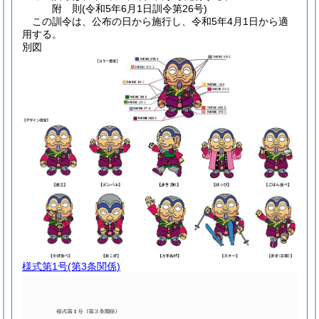
附
則
(令和5年6月1日
訓令第26号)
この訓令は、公布の日から施行し、令和5年4月1日から適
用する。
別図
様式第1号
(第3条関係)