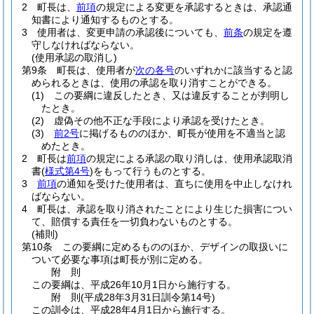
2
町長は、
前項
の規定による変更を承認するときは、承認通
知書により通知するものとする。
3
使用者は、変更申請の承認後についても、
前条
の規定を遵
守しなければならない。
(使用承認の取消し)
第9条
町長は、使用者が
次の各号
のいずれかに該当すると認
められるときは、使用の承認を取り消すことができる。
(1)
この要綱に違反したとき、又は違反することが判明し
たとき。
(2)
虚偽その他不正な手段により承認を受けたとき。
(3)
前2号
に掲げるもののほか、町長が使用を不適当と認
めたとき。
2
町長は
前項
の規定による承認の取り消しは、使用承認取消
書
(
様式第4号
)
をもって行うものとする。
3
前項
の通知を受けた使用者は、直ちに使用を中止しなけれ
ばならない。
4
町長は、承認を取り消されたことにより生じた損害につい
て、賠償する責任を一切負わないものとする。
(補則)
第10条
この要綱に定めるもののほか、デザインの取扱いに
ついて必要な事項は町長が別に定める。
附
則
この要綱は、平成26年10月1日から施行する。
附
則
(平成28年3月31日
訓令第14号)
この訓令は、平成28年4月1日から施行する。