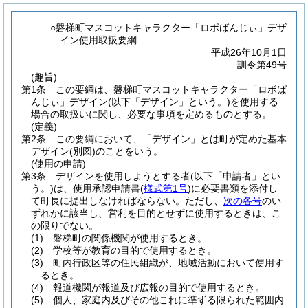
○磐梯町マスコットキャラクター「ロボばんじぃ」デザ
イン使用取扱要綱
平成26年10月1日
訓令第49号
(趣旨)
第1条
この要綱は、磐梯町マスコットキャラクター「ロボば
んじぃ」デザイン
(以下「デザイン」という。)
を使用する
場合の取扱いに関し、必要な事項を定めるものとする。
(定義)
第2条
この要綱において、「デザイン」とは町が定めた基本
デザイン
(別図)
のことをいう。
(使用の申請)
第3条
デザインを使用しようとする者
(以下「申請者」とい
う。)
は、使用承認申請書
(
様式第1号
)
に必要書類を添付し
て町長に提出しなければならない。
ただし、
次の各号
のい
ずれかに該当し、営利を目的とせずに使用するときは、こ
の限りでない。
(1)
磐梯町の関係機関が使用するとき。
(2)
学校等が教育の目的で使用するとき。
(3)
町内行政区等の住民組織が、地域活動において使用す
るとき。
(4)
報道機関が報道及び広報の目的で使用するとき。
(5)
個人、家庭内及びその他これに準ずる限られた範囲内