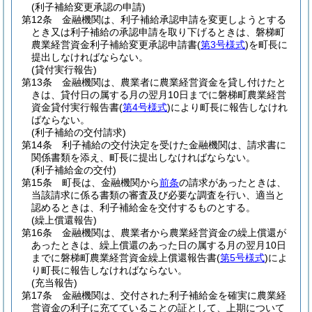
(利子補給変更承認の申請)
第12条
金融機関は、利子補給承認申請を変更しようとする
とき又は利子補給の承認申請を取り下げるときは、磐梯町
農業経営資金利子補給変更承認申請書
(
第3号様式
)
を町長に
提出しなければならない。
(貸付実行報告)
第13条
金融機関は、農業者に農業経営資金を貸し付けたと
きは、貸付日の属する月の翌月10日までに磐梯町農業経営
資金貸付実行報告書
(
第4号様式
)
により町長に報告しなけれ
ばならない。
(利子補給の交付請求)
第14条
利子補給の交付決定を受けた金融機関は、請求書に
関係書類を添え、町長に提出しなければならない。
(利子補給金の交付)
第15条
町長は、金融機関から
前条
の請求があったときは、
当該請求に係る書類の審査及び必要な調査を行い、適当と
認めるときは、利子補給金を交付するものとする。
(繰上償還報告)
第16条
金融機関は、農業者から農業経営資金の繰上償還が
あったときは、繰上償還のあった日の属する月の翌月10日
までに磐梯町農業経営資金繰上償還報告書
(
第5号様式
)
によ
り町長に報告しなければならない。
(充当報告)
第17条
金融機関は、交付された利子補給金を確実に農業経
営資金の利子に充てていることの証として、上期について