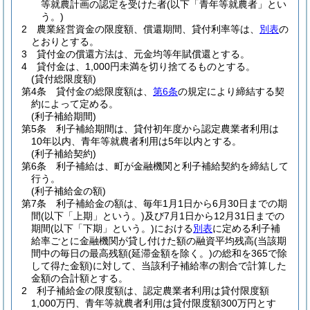
等就農計画の認定を受けた者
(以下「青年等就農者」とい
う。)
2
農業経営資金の限度額、償還期間、貸付利率等は、
別表
の
とおりとする。
3
貸付金の償還方法は、元金均等年賦償還とする。
4
貸付金は、1,000円未満を切り捨てるものとする。
(貸付総限度額)
第4条
貸付金の総限度額は、
第6条
の規定により締結する契
約によって定める。
(利子補給期間)
第5条
利子補給期間は、貸付初年度から認定農業者利用は
10年以内、青年等就農者利用は5年以内とする。
(利子補給契約)
第6条
利子補給は、町が金融機関と利子補給契約を締結して
行う。
(利子補給金の額)
第7条
利子補給金の額は、毎年1月1日から6月30日までの期
間
(以下「上期」という。)
及び7月1日から12月31日までの
期間
(以下「下期」という。)
における
別表
に定める利子補
給率ごとに金融機関が貸し付けた額の融資平均残高
(当該期
間中の毎日の最高残額
(延滞金額を除く。)
の総和を365で除
して得た金額)
に対して、当該利子補給率の割合で計算した
金額の合計額とする。
2
利子補給金の限度額は、認定農業者利用は貸付限度額
1,000万円、青年等就農者利用は貸付限度額300万円とす