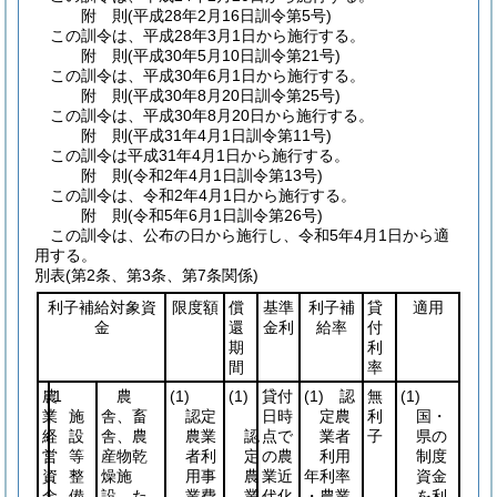
附
則
(平成28年2月16日
訓令第5号)
この訓令は、平成28年3月1日から施行する。
附
則
(平成30年5月10日
訓令第21号)
この訓令は、平成30年6月1日から施行する。
附
則
(平成30年8月20日
訓令第25号)
この訓令は、平成30年8月20日から施行する。
附
則
(平成31年4月1日
訓令第11号)
この訓令は平成31年4月1日から施行する。
附
則
(令和2年4月1日
訓令第13号)
この訓令は、令和2年4月1日から施行する。
附
則
(令和5年6月1日
訓令第26号)
この訓令は、公布の日から施行し、令和5年4月1日から適
用する。
別表
(第2条、第3条、第7条関係)
利子補給対象資
限度額
償
基準
利子補
貸
適用
金
還
金利
給率
付
期
利
間
率
農
1
農
(1)
(1)
貸付
(1)
認
無
(1)
業
施
舎、畜
認定
日時
定農
利
国・
経
設
舎、農
農業
認
点で
業者
子
県の
営
等
産物乾
者利
定
の農
利用
制度
資
整
燥施
用事
農
業近
年利率
資金
金
備
設、た
業費
業
代化
・農業
を利