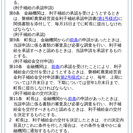
る。
(利子補給の承認申請)
第8条
金融機関は、利子補給の承認を受けようとするとき
は、磐梯町農業経営資金利子補給承認申請書
(
第1号様式
)
に
関係書類を添付して、毎月15日までに町長に提出しなけれ
ばならない。
(利子補給の承認)
第9条
町長は、金融機関からの
前条
の申請があったときは、
当該申請に係る書類の審査及び必要な調査を行い、利子補
給を承認すべきと認めるときは、当該申請を承認するもの
とする。
(利子補給金交付申請)
第10条
金融機関は、
前条
の承認を受けたことにより、利子
補給金の交付を受けようとするときは、磐梯町農業経営資
金利子補給金交付申請書
(
第2号様式
)
により、毎年、上期に
ついては7月末日まで、下期については翌年1月末日まで、
町長に提出しなければならない。
(利子補給金の交付決定)
第11条
町長は、金融機関から
前条
の申請があったときは、
当該申請に係る書類の審査及び必要な調査を行い、利子補
給金を交付すべきものと認めるときは、利子補給金の交付
を決定するものとする。
2
町長は、利子補給金の交付を決定したときは、その決定内
容及びこれに条件を付した場合は、その条件を速やかに金
融機関に通知するものとする。