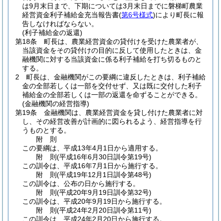
は9月末日まで、下期については3月末日までに磐梯町農業
経営資金利子補給金充当報告書
(
第6号様式
)
により町長に報
告しなければならない。
(利子補給金の返還)
第18条
町長は、農業経営資金の貸付けを受けた農業者が、
当該資金をその貸付けの目的に反して使用したときは、金
融機関に対する当該資金に係る利子補給を打ち切るものと
する。
2
町長は、金融機関がこの要綱に違反したときは、利子補給
金の全部若しくは一部を交付せず、又は既に交付した利子
補給金の全部若しくは一部の返還を命ずることができる。
(金融機関の経営指導)
第19条
金融機関は、農業経営資金を貸し付けた農業者に対
し、その経営改善が計画的に図られるよう、経営指導を行
うものとする。
附
則
この要綱は、平成13年4月1日から適用する。
附
則
(平成16年6月30日
訓令第19号)
この訓令は、平成16年7月1日から施行する。
附
則
(平成19年12月1日
訓令第48号)
この訓令は、公布の日から施行する。
附
則
(平成20年9月19日
訓令第32号)
この訓令は、平成20年9月19日から施行する。
附
則
(平成24年2月20日
訓令第11号)
この訓令は、平成24年2月20日から施行する。