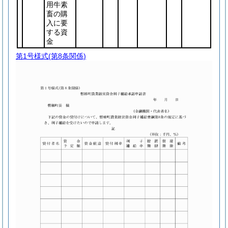
用牛素
畜の購
入に要
する資
金
第1号様式
(第8条関係)