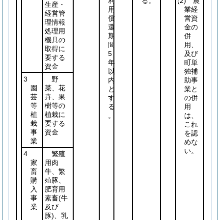
利
る。
(2)
農
生産・
用
業経
経営管
償
営資
理情報
還
金の
処理用
期
併
機具の
間
用、
取得に
5
及び
要する
年
町単
資金
以
独補
3
野
内
助事
園
菜、花
と
業と
芸
卉、果
す
の併
等
樹等の
る
用
植
植栽に
。
は、
栽
要する
これ
事
資金
を認
業
めな
い。
4
繁殖
家
用肉
畜
牛、繁
購
殖豚、
入
肥育用
事
素畜
(牛
業
及び
豚)
、乳