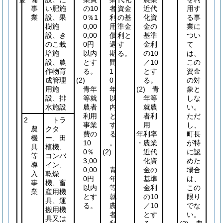
事
い肥施
の10
者
資金
近代
用す
業
設、果
0％1
利
の基
化資
る事
樹施
0,00
用
準金
金の
業に
設、き
0,00
償
利と
基準
つい
のこ栽
0円
還
す
金利
て
培施
以内
期
る。
の10
は、
設、農
とす
間
／10
この
作物育
る。
1
とす
資金
成管理
(2)
0
る。
の対
用施
青年
年
(2)
青
象と
設、排
等就
以
年等
しな
水施設
農者
内
就農
い。
利用
と
者利
ただ
2
トラ
事業
す
用
し、
農
クタ
費の
る
年利率
町長
機
ー、田
10
。
・農業
が特
具
植機、
0％
(2)
近代
に認
等
コンバ
3,00
化資
めた
導
イン、
0,00
青
金の
場合
入
乾燥
0円
年
基準
は、
事
機、畜
以内
等
金利
この
業
産用機
とす
就
の10
限り
具、運
る。
農
／10
でな
搬用機
者
とす
い。
具又は