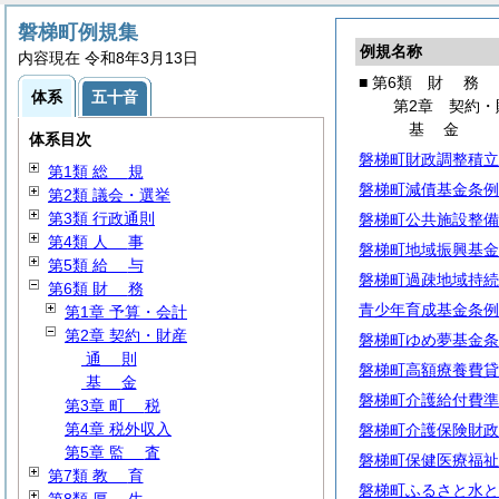
磐梯町例規集
例規名称
内容現在 令和8年3月13日
■ 第6類
財
務
体系
五十音
第2章 契約・
基
金
体系目次
磐梯町財政調整積立
第1類
総
規
磐梯町減債基金条例
第2類 議会・選挙
第3類 行政通則
磐梯町公共施設整備
第4類
人
事
磐梯町地域振興基金
第5類
給
与
磐梯町過疎地域持続
第6類
財
務
青少年育成基金条例
第1章 予算・会計
第2章 契約・財産
磐梯町ゆめ夢基金条
通
則
磐梯町高額療養費貸
基
金
磐梯町介護給付費準
第3章
町
税
第4章 税外収入
磐梯町介護保険財政
第5章
監
査
磐梯町保健医療福祉
第7類
教
育
磐梯町ふるさと水と