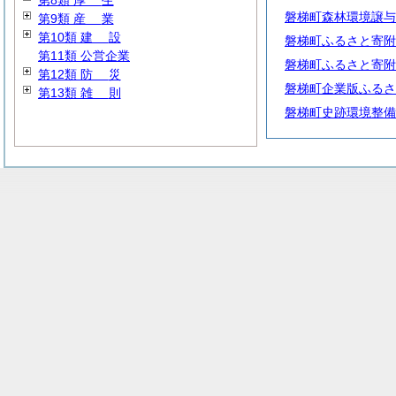
第8類
厚
生
磐梯町森林環境譲与
第9類
産
業
第10類
建
設
磐梯町ふるさと寄附
第11類 公営企業
磐梯町ふるさと寄附
第12類
防
災
磐梯町企業版ふるさ
第13類
雑
則
磐梯町史跡環境整備