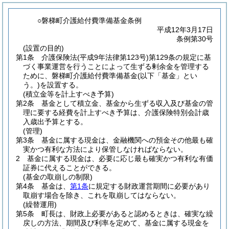
○磐梯町介護給付費準備基金条例
平成12年3月17日
条例第30号
(設置の目的)
第1条
介護保険法
(平成9年法律第123号)
第129条の規定に基
づく事業運営を行うことによって生ずる剰余金を管理する
ために、磐梯町介護給付費準備基金
(以下「基金」とい
う。)
を設置する。
(積立金等を計上すべき予算)
第2条
基金として積立金、基金から生ずる収入及び基金の管
理に要する経費を計上すべき予算は、介護保険特別会計歳
入歳出予算とする。
(管理)
第3条
基金に属する現金は、金融機関への預金その他最も確
実かつ有利な方法により保管しなければならない。
2
基金に属する現金は、必要に応じ最も確実かつ有利な有価
証券に代えることができる。
(基金の取崩しの制限)
第4条
基金は、
第1条
に規定する財政運営期間に必要があり
取崩す場合を除き、これを取崩してはならない。
(繰替運用)
第5条
町長は、財政上必要があると認めるときは、確実な繰
戻しの方法、期間及び利率を定めて、基金に属する現金を