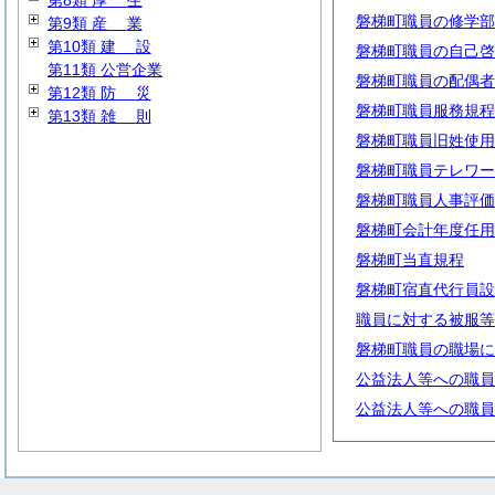
第8類
厚
生
磐梯町職員の修学部
第9類
産
業
第10類
建
設
磐梯町職員の自己啓
第11類 公営企業
磐梯町職員の配偶者
第12類
防
災
磐梯町職員服務規程
第13類
雑
則
磐梯町職員旧姓使用
磐梯町職員テレワー
磐梯町職員人事評価
磐梯町会計年度任用
磐梯町当直規程
磐梯町宿直代行員設
職員に対する被服等
磐梯町職員の職場に
公益法人等への職員
公益法人等への職員