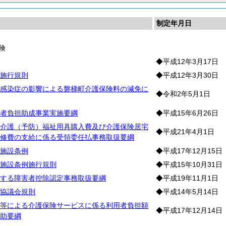
制定年月日
険
◆平成12年3月17日
施行規則
◆平成12年3月30日
感染症の影響による磐梯町介護保険料の減免に
◆令和2年5月1日
者負担助成事業実施要綱
◆平成15年6月26日
介護（予防）福祉用具購入費及び介護保険居宅
◆平成21年4月1日
修費の支給に係る受領委任払事務取扱要綱
施設条例
◆平成17年12月15日
施設条例施行規則
◆平成15年10月31日
する障害者控除認定事務取扱要綱
◆平成19年11月1日
協議会規則
◆平成14年5月14日
等による介護保険サービスに係る利用者負担額
◆平成17年12月14日
助要綱