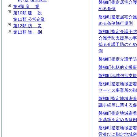
第7章 環境保全
磐梯町指定居宅介護
第9類
産
業
める条例
第10類
建
設
磐梯町指定居宅介護
第11類 公営企業
める条例施行規則
第12類
防
災
磐梯町指定介護予防
第13類
雑
則
介護予防支援等の事
係る介護予防のため
例
磐梯町指定介護予防
磐梯町包括的支援事
磐梯町地域包括支援
磐梯町指定地域密着
サービス事業所の指
磐梯町指定地域密着
議手続等に関する要
磐梯町指定地域密着
る基準を定める条例
磐梯町指定地域密着
営並びに指定地域密