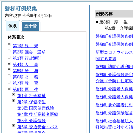
磐梯町例規集
例規名称
内容現在 令和8年3月13日
■ 第8類
厚
生
体系
五十音
第5章 介護保
磐梯町介護保険条例
体系目次
磐梯町介護保険条例
第1類
総
規
第2類 議会・選挙
新型コロナウイルス
第3類 行政通則
関する要綱
第4類
人
事
磐梯町訪問介護利用
第5類
給
与
磐梯町介護保険居宅
第6類
財
務
介護（予防）住宅改
第7類
教
育
磐梯町介護老人保健
第8類
厚
生
第1章 社会福祉
磐梯町介護老人保健
第2章 保健衛生
磐梯町要介護者に対
第3章 国民健康保険
磐梯町介護保険運営
第4章 後期高齢者医療
第5章 介護保険
磐梯町社会福祉法人
第6章 交通安全・バス
軽減措置に対する補