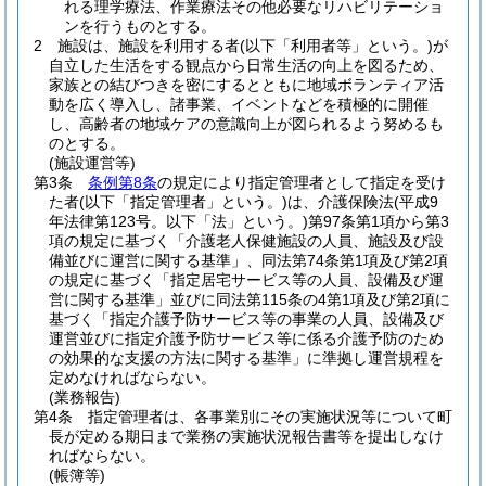
れる理学療法、作業療法その他必要なリハビリテーショ
ンを行うものとする。
2
施設は、施設を利用する者
(以下「利用者等」という。)
が
自立した生活をする観点から日常生活の向上を図るため、
家族との結びつきを密にするとともに地域ボランティア活
動を広く導入し、諸事業、イベントなどを積極的に開催
し、高齢者の地域ケアの意識向上が図られるよう努めるも
のとする。
(施設運営等)
第3条
条例第8条
の規定により指定管理者として指定を受け
た者
(以下「指定管理者」という。)
は、介護保険法
(平成9
年法律第123号。以下「法」という。)
第97条第1項から第3
項の規定に基づく「介護老人保健施設の人員、施設及び設
備並びに運営に関する基準」、同法第74条第1項及び第2項
の規定に基づく「指定居宅サービス等の人員、設備及び運
営に関する基準」並びに同法第115条の4第1項及び第2項に
基づく「指定介護予防サービス等の事業の人員、設備及び
運営並びに指定介護予防サービス等に係る介護予防のため
の効果的な支援の方法に関する基準」に準拠し運営規程を
定めなければならない。
(業務報告)
第4条
指定管理者は、各事業別にその実施状況等について町
長が定める期日まで業務の実施状況報告書等を提出しなけ
ればならない。
(帳簿等)