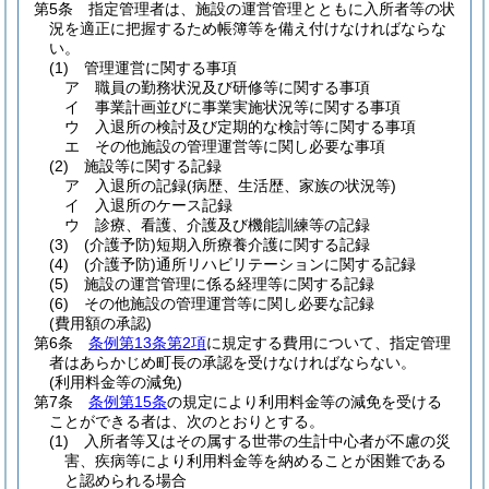
第5条
指定管理者は、施設の運営管理とともに入所者等の状
況を適正に把握するため帳簿等を備え付けなければならな
い。
(1)
管理運営に関する事項
ア
職員の勤務状況及び研修等に関する事項
イ
事業計画並びに事業実施状況等に関する事項
ウ
入退所の検討及び定期的な検討等に関する事項
エ
その他施設の管理運営等に関し必要な事項
(2)
施設等に関する記録
ア
入退所の記録
(病歴、生活歴、家族の状況等)
イ
入退所のケース記録
ウ
診療、看護、介護及び機能訓練等の記録
(3)
(介護予防)
短期入所療養介護に関する記録
(4)
(介護予防)
通所リハビリテーションに関する記録
(5)
施設の運営管理に係る経理等に関する記録
(6)
その他施設の管理運営等に関し必要な記録
(費用額の承認)
第6条
条例第13条第2項
に規定する費用について、指定管理
者はあらかじめ町長の承認を受けなければならない。
(利用料金等の減免)
第7条
条例第15条
の規定により利用料金等の減免を受ける
ことができる者は、次のとおりとする。
(1)
入所者等又はその属する世帯の生計中心者が不慮の災
害、疾病等により利用料金等を納めることが困難である
と認められる場合