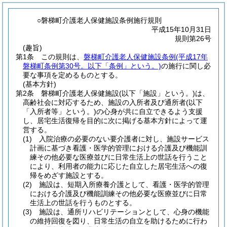
○磐梯町介護老人保健施設条例施行規則
平成15年10月31日
規則第26号
(趣旨)
第1条
この規則は、
磐梯町介護老人保健施設条例
(平成17年
磐梯町条例第30号。以下「条例」という。)
の施行に関し必
要な事項を定めるものとする。
(基本方針)
第2条
磐梯町介護老人保健施設
(以下「施設」という。)
は、
高齢社会に対応するため、施設の入所者及び通所者
(以下
「入所者等」という。)
の心身が共に自立できるよう支援
し、居宅生活復帰を目的に次に掲げる基本方針によって運
営する。
(1)
入院治療の必要のない要介護者に対し、施設サービス
計画に基づき看護・医学的管理における介護及び機能訓
練その他必要な医療並びに日常生活上の世話を行うこと
により、利用者の能力に応じた自立した居宅生活への復
帰をめざす施設とする。
(2)
施設は、短期入所療養介護として、看護・医学的管理
における介護及び機能訓練その他必要な医療並びに日常
生活上の世話を行うものとする。
(3)
施設は、通所リハビリテーションとして、心身の機能
の維持回復を図り、日常生活の自立を助けるために行わ