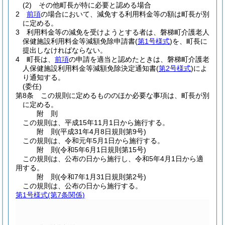
(2)
その他町長が特に必要と認める場合
2
前項
の場合において、減免する利用料金等の額は町長が別
に定める。
3
利用料金等の減免を受けようとする者は、磐梯町介護老人
保健施設利用料金等減額免除申請書
(
第1号様式
)
を、町長に
提出しなければならない。
4
町長は、
前項
の申請を適当と認めたときは、磐梯町介護老
人保健施設利用料金等減額免除決定通知書
(
第2号様式
)
によ
り通知する。
(委任)
第8条
この規則に定めるもののほか必要な事項は、町長が別
に定める。
附
則
この規則は、平成15年11月1日から施行する。
附
則
(平成31年4月8日
規則第9号)
この規則は、令和元年5月1日から施行する。
附
則
(令和5年6月1日
規則第15号)
この規則は、公布の日から施行し、令和5年4月1日から適
用する。
附
則
(令和7年1月31日
規則第2号)
この規則は、公布の日から施行する。
第1号様式
(第7条関係)