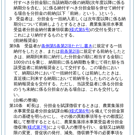
付すべき分担金額に当該納期の後の納期
(次年度以降に係る
納期分を含む。)
に係る納付すべき分担金額を併せて納付す
る場合を分担金の前納
(以下「前納」という。)
という。
3
受益者は、分担金を一括納入若しくは次年度以降に係る納
期分について前納しようとするときは、農業集落排水事業
受益者分担金納付書兼領収書
(
様式第5号
)
の交付を受けて、
これにより納付するものとする。
(前納報奨金)
第9条
受益者が
条例第5条第2項ただし書き
に規定する一括
納付をしたとき、または
前条第2項
に規定する前納をしたと
きは、納期到来前に納付した分担金の額に相当する金額に
100分の1を乗じ、納期前に係る納期数を乗じて得た額を当
該受益者に前納報奨金として交付する。
この場合におい
て、納期以外において一括納付若しくは前納したときは、
直近後に到来する納期において前納等をしたものとみなし
前納報奨金を交付する。
ただし、当該受益者に係る分担金
のうち未納に係る分担金がある場合は、これを交付しな
い。
(台帳の整備)
第10条
町長は、分担金を賦課徴収するときは、農業集落排
水事業受益者分担金賦課台帳
(
様式第6号
)
を備えて分担金算
出の基礎を明らかにし、その後の異動事項等をその都度記
載して整理するとともに、農業集落排水事業受益者分担金
徴収簿
(
様式第7号
)
により収入の整理を行い、金額又は納期
限の変更、督促状の発付、減免、徴収猶予等の必要事項を