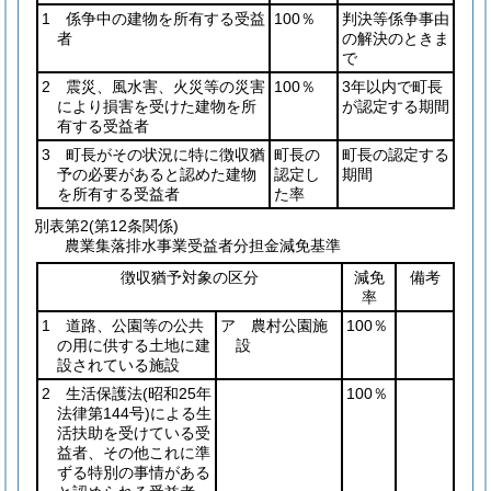
1 係争中の建物を所有する受益
100％
判決等係争事由
者
の解決のときま
で
2 震災、風水害、火災等の災害
100％
3年以内で町長
により損害を受けた建物を所
が認定する期間
有する受益者
3 町長がその状況に特に徴収猶
町長の
町長の認定する
予の必要があると認めた建物
認定し
期間
を所有する受益者
た率
別表第2
(第12条関係)
農業集落排水事業受益者分担金減免基準
徴収猶予対象の区分
減免
備考
率
1 道路、公園等の公共
ア 農村公園施
100％
の用に供する土地に建
設
設されている施設
2 生活保護法
(昭和25年
100％
法律第144号)
による生
活扶助を受けている受
益者、その他これに準
ずる特別の事情がある