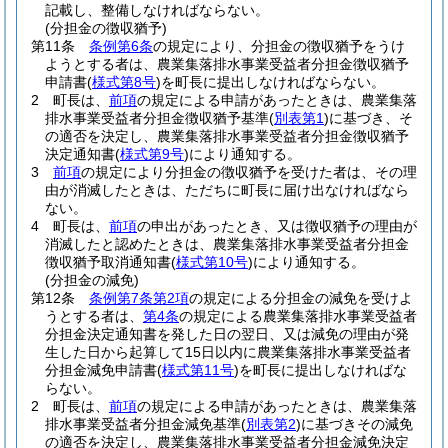
記載し、整備しなければならない。
(分担金の徴収猶予)
第11条
条例第6条
の規定により、分担金の徴収猶予をうけ
ようとする者は、農業集落排水事業受益者分担金徴収猶予
申請書
(
様式第8号
)
を町長に提出しなければならない。
2
町長は、
前項
の規定による申請があったときは、農業集落
排水事業受益者分担金徴収猶予基準
(
別表第1
)
に基づき、そ
の適否を決定し、農業集落排水事業受益者分担金徴収猶予
決定通知書
(
様式第9号
)
により通知する。
3
前項
の規定により分担金の徴収猶予を受けた者は、その理
由が消滅したときは、ただちに町長に届け出なければなら
ない。
4
町長は、
前項
の申出があったとき、又は徴収猶予の理由が
消滅したと認めたときは、農業集落排水事業受益者分担金
徴収猶予取消通知書
(
様式第10号
)
により通知する。
(分担金の減免)
第12条
条例第7条第2項
の規定による分担金の減免を受けよ
うとする者は、
第4条
の規定による農業集落排水事業受益者
分担金決定通知書を発した日の翌日、又は減免の理由が発
生した日から起算して15日以内に農業集落排水事業受益者
分担金減免申請書
(
様式第11号
)
を町長に提出しなければな
らない。
2
町長は、
前項
の規定による申請があったときは、農業集落
排水事業受益者分担金減免基準
(
別表第2
)
に基づきその減免
の適否を決定し、農業集落排水事業受益者分担金減免決定