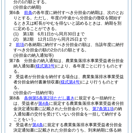
分の1の額とする。
(分担金の納期)
第6条
前条
の各年度に納付すべき分担金の納期は、次のとお
りとする。
ただし、年度の中途から分担金の徴収を開始す
るとき又は町長がやむを得ないと認めるときは、納期を別
に定めることができる。
(1)
第1期 6月1日から同月30日まで
(2)
第2期 12月1日から同月25日まで
2
前項
の各納期に納付すべき分担金の額は、当該年度に納付
すべき分担金の額の2分の1の額とする。
(分担金の納入通知等)
第7条
分担金の納入通知は、農業集落排水事業受益者分担金
納入通知書
(
様式第3号
)
により、各年度ごとに行うものとす
る。
2
受益者が分担金を納付する場合は、農業集落排水事業受益
者分担金納付書兼領収書
(
様式第4号
)
により行うものとす
る。
(分担金の一括納付等)
第8条
条例第5条第2項ただし書き
に規定する一括納付と
は、受益者が
第4条
に規定する農業集落排水事業受益者分担
金決定通知書に記載された分担金のうち、
第7条第1項
の納
入通知書の交付を受けていない分担金を一括して納付する
ことをいう。
2
受益者が
第4条
に規定する農業集落排水事業受益者分担金
決定通知書に記載された分担金のうち、到来納期に係る納