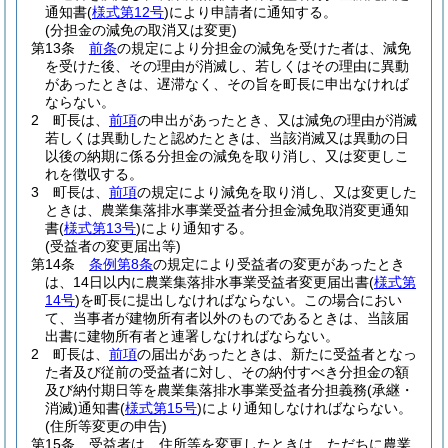
通知書
(
様式第12号
)
により申請者に通知する。
(分担金の減免の取消又は変更)
第13条
前条
の規定により分担金の減免を受けた者は、減免
を受けた後、その理由が消滅し、若しくはその理由に異動
があったときは、遅滞なく、その旨を町長に申出なければ
ならない。
2
町長は、
前項
の申出があったとき、又は減免の理由が消滅
若しくは異動したと認めたときは、当該消滅又は異動の日
以後の納期に係る分担金の減免を取り消し、又は変更しこ
れを徴収する。
3
町長は、
前項
の規定により減免を取り消し、又は変更した
ときは、農業集落排水事業受益者分担金減免取消変更通知
書
(
様式第13号
)
により通知する。
(受益者の変更届出等)
第14条
条例第8条
の規定により受益者の変更があったとき
は、14日以内に農業集落排水事業受益者変更届出書
(
様式第
14号
)
を町長に提出しなければならない。
この場合におい
て、当事者が建物所有者以外のものであるときは、当該届
出書に建物所有者と連署しなければならない。
2
町長は、
前項
の届出があったときは、新たに受益者となっ
た者及び従前の受益者に対し、その納付すべき分担金の額
及び納付期日等を農業集落排水事業受益者分担義務
(承継・
消滅)
通知書
(
様式第15号
)
により通知しなければならない。
(住所等変更の申告)
第15条
受益者は、住所等を変更したときは、ただちに農業