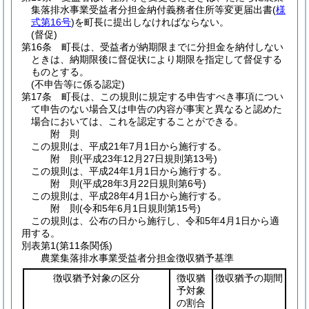
集落排水事業受益者分担金納付義務者住所等変更届出書
(
様
式第16号
)
を町長に提出しなければならない。
(督促)
第16条
町長は、受益者が納期限までに分担金を納付しない
ときは、納期限後に督促状により期限を指定して督促する
ものとする。
(不申告等に係る認定)
第17条
町長は、この規則に規定する申告すべき事項につい
て申告のない場合又は申告の内容が事実と異なると認めた
場合においては、これを認定することができる。
附
則
この規則は、平成21年7月1日から施行する。
附
則
(平成23年12月27日
規則第13号)
この規則は、平成24年1月1日から施行する。
附
則
(平成28年3月22日
規則第6号)
この規則は、平成28年4月1日から施行する。
附
則
(令和5年6月1日
規則第15号)
この規則は、公布の日から施行し、令和5年4月1日から適
用する。
別表第1
(第11条関係)
農業集落排水事業受益者分担金徴収猶予基準
徴収猶予対象の区分
徴収猶
徴収猶予の期間
予対象
の割合