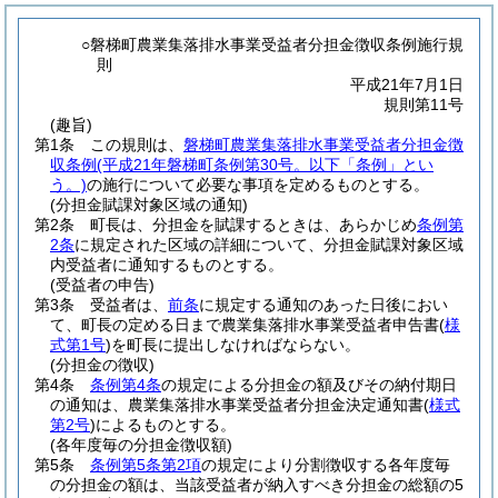
○磐梯町農業集落排水事業受益者分担金徴収条例施行規
則
平成21年7月1日
規則第11号
(趣旨)
第1条
この規則は、
磐梯町農業集落排水事業受益者分担金徴
収条例
(平成21年磐梯町条例第30号。以下「条例」とい
う。)
の施行について必要な事項を定めるものとする。
(分担金賦課対象区域の通知)
第2条
町長は、分担金を賦課するときは、あらかじめ
条例第
2条
に規定された区域の詳細について、分担金賦課対象区域
内受益者に通知するものとする。
(受益者の申告)
第3条
受益者は、
前条
に規定する通知のあった日後におい
て、町長の定める日まで農業集落排水事業受益者申告書
(
様
式第1号
)
を町長に提出しなければならない。
(分担金の徴収)
第4条
条例第4条
の規定による分担金の額及びその納付期日
の通知は、農業集落排水事業受益者分担金決定通知書
(
様式
第2号
)
によるものとする。
(各年度毎の分担金徴収額)
第5条
条例第5条第2項
の規定により分割徴収する各年度毎
の分担金の額は、当該受益者が納入すべき分担金の総額の5