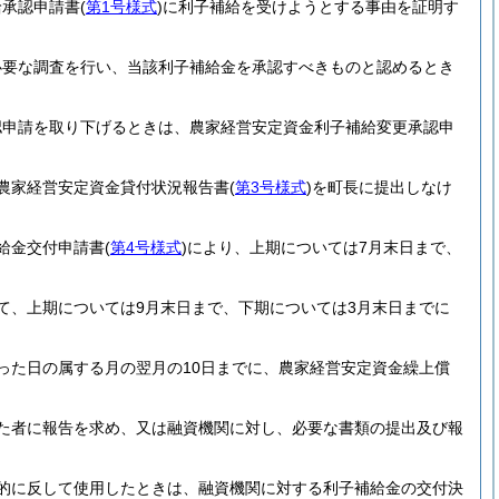
給承認申請書
(
第1号様式
)
に利子補給を受けようとする事由を証明す
必要な調査を行い、当該利子補給金を承認すべきものと認めるとき
認申請を取り下げるときは、農家経営安定資金利子補給変更承認申
農家経営安定資金貸付状況報告書
(
第3号様式
)
を町長に提出しなけ
給金交付申請書
(
第4号様式
)
により、上期については7月末日まで、
て、上期については9月末日まで、下期については3月末日までに
った日の属する月の翌月の10日までに、農家経営安定資金繰上償
た者に報告を求め、又は融資機関に対し、必要な書類の提出及び報
的に反して使用したときは、融資機関に対する利子補給金の交付決