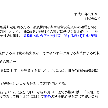
平成16年1月19日
訓令第1号
の経営安定を図るため、融資機関が農家経営安定資金の融通を図る
県要綱」という。)
第2条第5項第1号の規定に基づく資金
(以下「小災
子補給に関し、
磐梯町補助金等の交付等に関する規則
(平成4年磐
る。
不足による農作物の損失額が、その者の平年における農業による総収
農業協同組合
業者に対して小災害資金を貸し付けた場合に、町が当該融資機関に
れが発生した日から起算して3年以内とする。
期」という。)
及び7月1日から12月31日までの期間
(以下「下期」と
65で除して得た金額)
に対して
前条
の利子補給率を乗じて得た金額