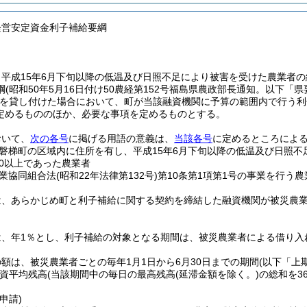
経営安定資金利子補給要綱
、平成15年6月下旬以降の低温及び日照不足により被害を受けた農業者
綱
(昭和50年5月16日付け50農経第152号福島県農政部長通知。以下「
を貸し付けた場合において、町が当該融資機関に予算の範囲内で行う利
定めるもののほか、必要な事項を定めるものとする。
おいて、
次の各号
に掲げる用語の意義は、
当該各号
に定めるところによ
磐梯町の区域内に住所を有し、平成15年6月下旬以降の低温及び日照
10以上であった農業者
業協同組合法
(昭和22年法律第132号)
第10条第1項第1号の事業を行う
は、あらかじめ町と利子補給に関する契約を締結した融資機関が被災農
は、年1％とし、利子補給の対象となる期間は、被災農業者による借り入
額は、被災農業者ごとの毎年1月1日から6月30日までの期間
(以下「上
資平均残高
(当該期間中の毎日の最高残高
(延滞金額を除く。)
の総和を3
申請)