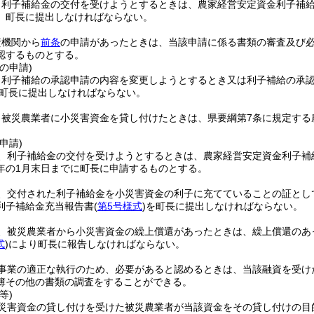
、利子補給金の交付を受けようとするときは、農家経営安定資金利子補
、町長に提出しなければならない。
資機関から
前条
の申請があったときは、当該申請に係る書類の審査及び
認するものとする。
の申請)
、利子補給の承認申請の内容を変更しようとするとき又は利子補給の承
町長に提出しなければならない。
、被災農業者に小災害資金を貸し付けたときは、県要綱第7条に規定する
申請)
、利子補給金の交付を受けようとするときは、農家経営安定資金利子補
年の1月末日までに町長に申請するものとする。
、交付された利子補給金を小災害資金の利子に充てていることの証とし
利子補給金充当報告書
(
第5号様式
)
を町長に提出しなければならない。
、被災農業者から小災害資金の繰上償還があったときは、繰上償還のあ
式
)
により町長に報告しなければならない。
事業の適正な執行のため、必要があると認めるときは、当該融資を受け
簿その他の書類の調査をすることができる。
等)
災害資金の貸し付けを受けた被災農業者が当該資金をその貸し付けの目