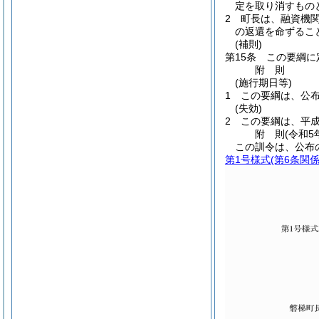
定を取り消すもの
2
町長は、融資機
の返還を命ずるこ
(補則)
第15条
この要綱に
附
則
(施行期日等)
1
この要綱は、公
(失効)
2
この要綱は、平成
附
則
(令和5
この訓令は、公布
第1号様式
(第6条関係