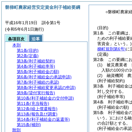
磐梯町農家経営安定資金利子補給要綱
○磐梯町農家
平成16年1月19日 訓令第1号
(目的)
(令和5年6月1日施行)
第1条
この要綱は
ための利子補給要
条項目次
沿革
害資金」という。)
本則
梯町規則第6号)
に
第1条
(目的)
(定義)
第2条
(定義)
第2条
この要綱に
第3条
(利子補給契約)
(1)
被災農業者 
第4条
(利子補給率等)
入額の100分の
第5条
(利子補給金の額)
(2)
融資機関 農
第6条
(利子補給金の承認申請)
(利子補給契約)
第7条
(利子補給の承認)
第3条
利子補給金
第8条
(利子補給変更承認の申請)
対し交付する。
第9条
(貸付実行報告)
(利子補給率等)
第10条
(利子補給金の交付申請)
第4条
利子補給率
第11条
(充当報告)
(利子補給金の額)
第12条
(繰上償還報告)
第5条
利子補給金の
第13条
(報告及び調査)
いう。)
における融
第14条
(利子補給金の返還等)
の合計額とする。
第15条
(補則)
(利子補給金の承認
附則