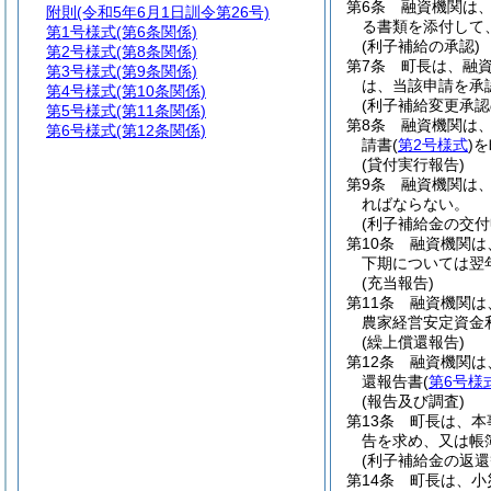
第6条
融資機関は
附則
(令和5年6月1日訓令第26号)
る書類を添付して
第1号様式
(第6条関係)
(利子補給の承認)
第2号様式
(第8条関係)
第7条
町長は、融
第3号様式
(第9条関係)
は、当該申請を承
第4号様式
(第10条関係)
(利子補給変更承認
第5号様式
(第11条関係)
第8条
融資機関は
第6号様式
(第12条関係)
請書
(
第2号様式
)
を
(貸付実行報告)
第9条
融資機関は
ればならない。
(利子補給金の交付
第10条
融資機関は
下期については翌
(充当報告)
第11条
融資機関は
農家経営安定資金
(繰上償還報告)
第12条
融資機関は
還報告書
(
第6号様
(報告及び調査)
第13条
町長は、本
告を求め、又は帳
(利子補給金の返還
第14条
町長は、小