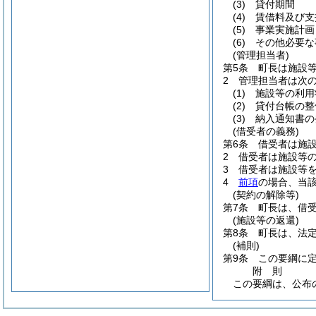
(3)
貸付期間
(4)
賃借料及び支
(5)
事業実施計画
(6)
その他必要な
(管理担当者)
第5条
町長は施設
2
管理担当者は次
(1)
施設等の利用
(2)
貸付台帳の整
(3)
納入通知書の
(借受者の義務)
第6条
借受者は施
2
借受者は施設等
3
借受者は施設等
4
前項
の場合、当
(契約の解除等)
第7条
町長は、借
(施設等の返還)
第8条
町長は、法
(補則)
第9条
この要綱に
附
則
この要綱は、公布