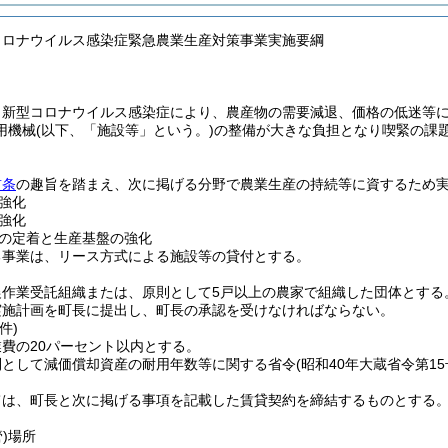
コロナウイルス感染症緊急農業生産対策事業実施要綱
、新型コロナウイルス感染症により、農産物の需要減退、価格の低迷等
用機械
(以下、「施設等」という。)
の整備が大きな負担となり喫緊の課
前条
の趣旨を踏まえ、次に掲げる分野で農業生産の持続等に資するため
強化
強化
の定着と生産基盤の強化
る事業は、リース方式による施設等の貸付とする。
農作業受託組織または、原則として5戸以上の農家で組織した団体とする
実施計画を町長に提出し、町長の承認を受けなければならない。
件)
費の20パーセント以内とする。
則として減価償却資産の耐用年数等に関する省令
(昭和40年大蔵省令第15
。
ては、町長と次に掲げる事項を記載した賃貸契約を締結するものとする
)
場所