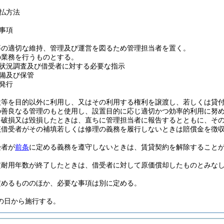
払方法
事項
等の適切な維持、管理及び運営を図るため管理担当者を置く。
の業務を行うものとする。
状況調査及び借受者に対する必要な指示
備及び保管
発行
設等を目的以外に利用し、又はその利用する権利を譲渡し、若しくは貸
の善良なる管理のもと使用し、設置目的に応じ適切かつ効率的利用に努
を破損又は毀損したときは、直ちに管理担当者に報告するとともに、そ
該借受者がその補填若しくは修理の義務を履行しないときは賠償金を徴
受者が
前条
に定める義務を遵守しないときは、賃貸契約を解除すること
定耐用年数が終了したときは、借受者に対して原価償却したものとみな
定めるもののほか、必要な事項は別に定める。
の日から施行する。