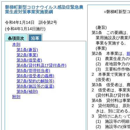
磐梯町新型コロナウイルス感染症緊急農
業生産対策事業実施要綱
○磐梯町新型
令和4年1月14日 訓令第2号
(趣旨)
(令和4年1月14日施行)
第1条
この要綱は
業用施設及び農業
条項目次
沿革
事業を実施する。
本則
(事業)
第1条
(趣旨)
第2条
本事業は、
第2条
(事業)
(1)
農業生産力の
第3条
(借受者)
(2)
産地競争力の
第4条
(貸付料及び貸付条件)
(3)
主要転作作物
第5条
(管理担当者)
2
本事業で実施す
第6条
(借受者の義務)
(借受者)
第7条
(契約の解除等)
第3条
借受者は、
第8条
(施設等の返還)
2
借受者は、事業
第9条
(補則)
(貸付料及び貸付条
附則
第4条
貸付料は事業
2
貸付期間は、原
きは、別に定める
3
貸付けにあたっ
(1)
施設等の明細
(2)
施設等の
(保管