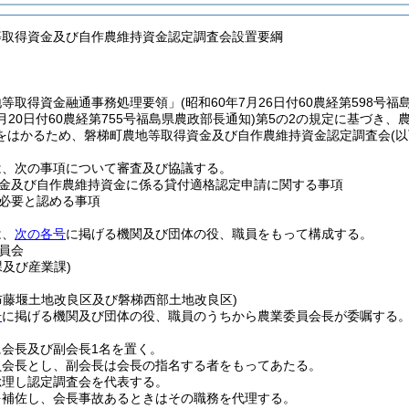
等取得資金及び自作農維持資金認定調査会設置要綱
地等取得資金融通事務処理要領」
(昭和60年7月26日付60農経第598号
9月20日付60農経第755号福島県農政部長通知)
第5の2の規定に基づき、
をはかるため、磐梯町農地等取得資金及び自作農維持資金認定調査会
(
は、次の事項について審査及び協議する。
金及び自作農維持資金に係る貸付適格認定申請に関する事項
必要と認める事項
は、
次の各号
に掲げる機関及び団体の役、職員をもって構成する。
員会
課及び産業課)
布藤堰土地改良区及び磐梯西部土地改良区)
号
に掲げる機関及び団体の役、職員のうちから農業委員会長が委嘱する
に会長及び副会長1名を置く。
員会長とし、副会長は会長の指名する者をもってあたる。
総理し認定調査会を代表する。
を補佐し、会長事故あるときはその職務を代理する。