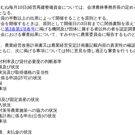
むね毎月10日
(経営再建整備資金については、会津農林事務所長の定め
となる。
委員の半数以上の出席によって開催することを原則とする。
査会を開催するときは、原則として開催日の3日前までに関係書類を添え
応じ
第3条第1項各号
に掲げる機関及び団体に属する者以外の者を認定調
査会における審査結果について、すみやかに農業委員会に報告するもの
は、農業経営改善計画書又は農業経営安定計画書記載内容の真実性の確
ともに、次に掲げる事項については特に意見を徴し適正な審査を行うも
付利率及び貸付必要度の判断基準
績及び状況
状況及び取得価格の妥当性
に係る申請
(許可)
の状況
況
事項
得及び固定資産の状況
入状況
対策等農業施策への協力の状況
進計画に係る申出
(公告)
の状況
事項
債、未払金の状況