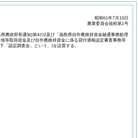
昭和61年7月10日
農業委員会規程第1号
福島県農政部長通知)
第4の2及び「福島県自作農維持資金融通事務処理
農地等取得資金及び自作農維持資金に係る貸付適格認定審査事務等
以下「認定調査会」という。)
を設置する。
。