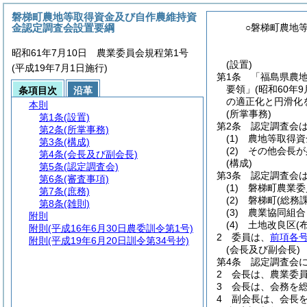
磐梯町農地等取得資金及び自作農維持資
金認定調査会設置要綱
○磐梯町農地
昭和61年7月10日 農業委員会規程第1号
(設置)
(平成19年7月1日施行)
第1条
「福島県農
要領」
(昭和60年
条項目次
沿革
の適正化と円滑化
本則
(所掌事務)
第1条
(設置)
第2条
認定調査会
第2条
(所掌事務)
(1)
農地等取得資
第3条
(構成)
(2)
その他会長が
第4条
(会長及び副会長)
(構成)
第5条
(認定調査会)
第3条
認定調査会
第6条
(審査事項)
(1)
磐梯町農業委
第7条
(庶務)
(2)
磐梯町
(総務
第8条
(雑則)
(3)
農業協同組合
附則
(4)
土地改良区
(
附則
(平成16年6月30日農委訓令第1号)
2
委員は、
前項各
附則
(平成19年6月20日訓令第34号抄)
(会長及び副会長)
第4条
認定調査会
2
会長は、農業委
3
会長は、会務を
4
副会長は、会長