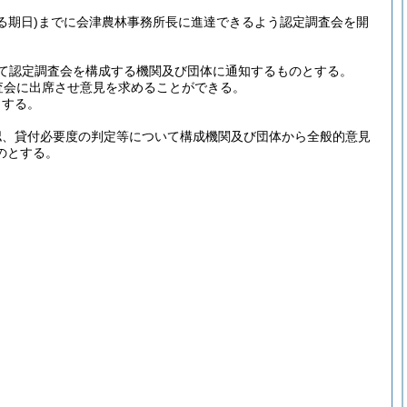
る期日)
までに会津農林事務所長に進達できるよう認定調査会を開
て認定調査会を構成する機関及び団体に通知するものとする。
査会に出席させ意見を求めることができる。
とする。
認、貸付必要度の判定等について構成機関及び団体から全般的意見
のとする。