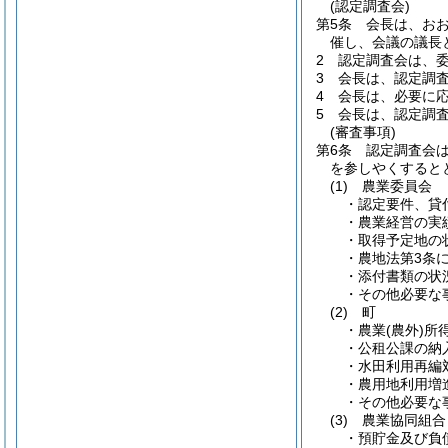
(認定調査会)
第5条
会長は、おお
催し、会議の議長
2
認定調査会は、
3
会長は、認定調
4
会長は、必要に
5
会長は、認定調
(審査事項)
第6条
認定調査会
を参しやくすると
(1)
農業委員会
・認定要件、貸
・農業経営の実
・取得予定地の
・農地法第3条
・添付書類の状
・その他必要な
(2)
町
・農業
(農外)
所
・公租公課の納
・水田利用再編
・農用地利用増
・その他必要な
(3)
農業協同組合
・預貯金及び負