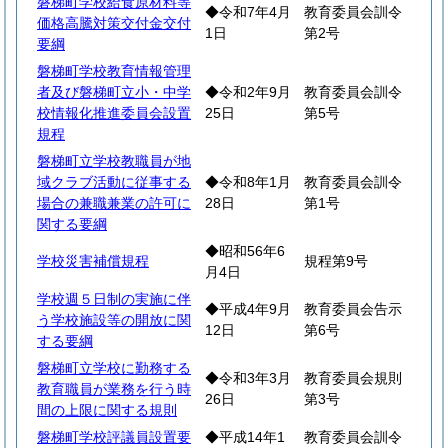
磐梯町学校給食原材料等
◆令和7年4月
教育委員会訓令
価格高騰対策交付金交付
1日
第2号
要綱
磐梯町学校教育情報管理
者及び磐梯町立小・中学
◆令和2年9月
教育委員会訓令
校情報化推進委員会設置
25日
第5号
規程
磐梯町立学校教職員が地
域クラブ活動に従事する
◆令和8年1月
教育委員会訓令
場合の兼職兼業の許可に
28日
第1号
関する要綱
◆昭和56年6
学校災害補償規程
規程第9号
月4日
学校週５日制の実施に伴
◆平成4年9月
教育委員会告示
う学校施設等の開放に関
12日
第6号
する要綱
磐梯町立学校に勤務する
◆令和3年3月
教育委員会規則
教育職員が業務を行う時
26日
第3号
間の上限に関する規則
磐梯町学校評議員設置要
◆平成14年1
教育委員会訓令