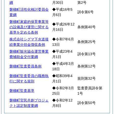
綱
月30日
第2号
磐梯町活性化検討委員会
◆平成16年5
訓令第6号
要綱
月6日
磐梯町家庭的保育事業等
◆平成26年12
の設備及び運営に関する
条例第40号
月16日
基準を定める条例
株式会社シグマ下水道接
◆令和7年6月
条例第25号
続事業分担金徴収条例
13日
磐梯町観光協会運営事業
◆平成23年4
訓令第13号
費補助金交付要綱
月1日
◆平成4年3月
磐梯町監査委員条例
条例第12号
18日
磐梯町監査委員の職務執
◆昭和39年4
規則第32号
行に関する規則
月1日
◆令和2年3月
監査委員訓令第
磐梯町監査基準
25日
1号
磐梯町官民共創プロジェ
◆令和2年12
訓令第50号
クト認定制度要綱
月8日