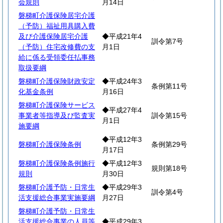
会規則
月14日
磐梯町介護保険居宅介護
（予防）福祉用具購入費
及び介護保険居宅介護
◆平成21年4
訓令第7号
（予防）住宅改修費の支
月1日
給に係る受領委任払事務
取扱要綱
磐梯町介護保険財政安定
◆平成24年3
条例第11号
化基金条例
月16日
磐梯町介護保険サービス
◆平成27年4
事業者等指導及び監査実
訓令第15号
月1日
施要綱
◆平成12年3
磐梯町介護保険条例
条例第29号
月17日
磐梯町介護保険条例施行
◆平成12年3
規則第18号
規則
月30日
磐梯町介護予防・日常生
◆平成29年3
訓令第4号
活支援総合事業実施要綱
月27日
磐梯町介護予防・日常生
活支援総合事業の人員等
◆平成29年3