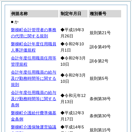
例規名称
制定年月日
種別番号
■ か
磐梯町会計管理者の事務
◆平成19年3
規則第21号
の代理に関する規則
月26日
磐梯町会計年度任用職員
◆令和2年10
訓令第49号
人事評価規程
月1日
会計年度任用職員任用等
◆令和2年3月
訓令第2号
管理規程
10日
会計年度任用職員の給与
◆令和2年3月
及び勤務時間等に関する
規則第5号
10日
規則
会計年度任用職員の給与
◆令和元年12
及び勤務時間等に関する
条例第38号
月13日
条例
磐梯町介護給付費準備基
◆平成12年3
条例第30号
金条例
月17日
磐梯町介護保険運営協議
◆平成14年5
規則第15号