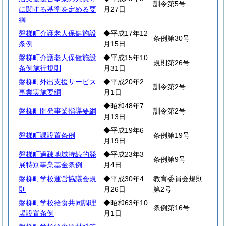
訓令第5号
に関する基準を定める要
月27日
綱
磐梯町介護老人保健施設
◆平成17年12
条例第30号
条例
月15日
磐梯町介護老人保健施設
◆平成15年10
規則第26号
条例施行規則
月31日
磐梯町外出支援サービス
◆平成20年2
訓令第2号
事業実施要綱
月1日
◆昭和48年7
磐梯町開発事業指導要綱
訓令第2号
月13日
◆平成19年6
磐梯町課設置条例
条例第19号
月19日
磐梯町過疎地域持続的発
◆平成23年3
条例第9号
展特別事業基金条例
月4日
磐梯町学校運営協議会規
◆平成30年4
教育委員会規則
則
月26日
第2号
磐梯町学校給食共同調理
◆昭和63年10
条例第16号
場設置条例
月1日