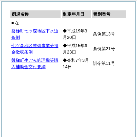
例規名称
制定年月日
種別番号
■ な
磐梯町七ツ森地区下水道
◆平成19年3
条例第13号
条例
月20日
七ツ森地区整備事業分担
◆平成15年6
条例第21号
金徴収条例
月23日
磐梯町生ごみ処理機等購
◆令和7年3月
訓令第11号
入補助金交付要綱
14日