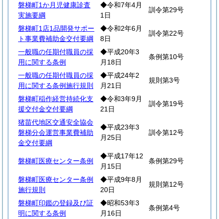
磐梯町1か月児健康診査
◆令和7年4月
訓令第29号
実施要綱
1日
磐梯町1店1品開発サポー
◆令和2年6月
訓令第22号
ト事業費補助金交付要綱
8日
一般職の任期付職員の採
◆平成20年3
条例第10号
用に関する条例
月18日
一般職の任期付職員の採
◆平成24年2
規則第3号
用に関する条例施行規則
月21日
磐梯町稲作経営持続化支
◆令和3年9月
訓令第19号
援交付金交付要綱
21日
猪苗代地区交通安全協会
◆平成23年3
磐梯分会運営事業費補助
訓令第12号
月25日
金交付要綱
◆平成17年12
磐梯町医療センター条例
条例第29号
月15日
磐梯町医療センター条例
◆平成9年8月
規則第12号
施行規則
20日
磐梯町印鑑の登録及び証
◆昭和53年3
条例第4号
明に関する条例
月16日