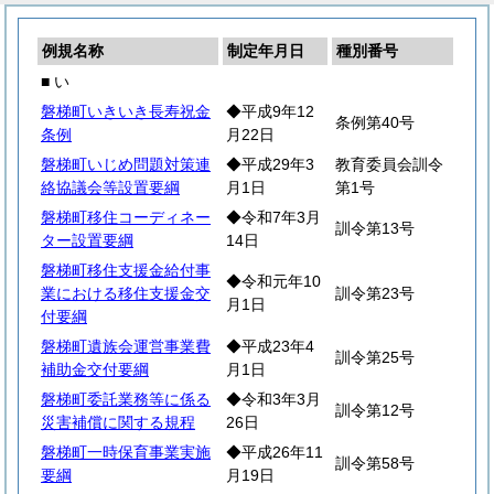
例規名称
制定年月日
種別番号
■ い
磐梯町いきいき長寿祝金
◆平成9年12
条例第40号
条例
月22日
磐梯町いじめ問題対策連
◆平成29年3
教育委員会訓令
絡協議会等設置要綱
月1日
第1号
磐梯町移住コーディネー
◆令和7年3月
訓令第13号
ター設置要綱
14日
磐梯町移住支援金給付事
◆令和元年10
業における移住支援金交
訓令第23号
月1日
付要綱
磐梯町遺族会運営事業費
◆平成23年4
訓令第25号
補助金交付要綱
月1日
磐梯町委託業務等に係る
◆令和3年3月
訓令第12号
災害補償に関する規程
26日
磐梯町一時保育事業実施
◆平成26年11
訓令第58号
要綱
月19日