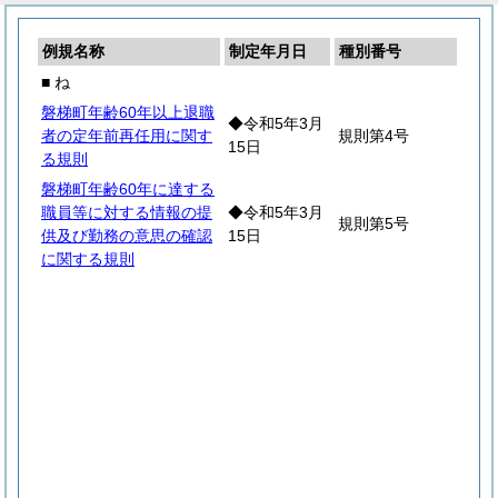
例規名称
制定年月日
種別番号
■ ね
磐梯町年齢60年以上退職
◆令和5年3月
者の定年前再任用に関す
規則第4号
15日
る規則
磐梯町年齢60年に達する
職員等に対する情報の提
◆令和5年3月
規則第5号
供及び勤務の意思の確認
15日
に関する規則