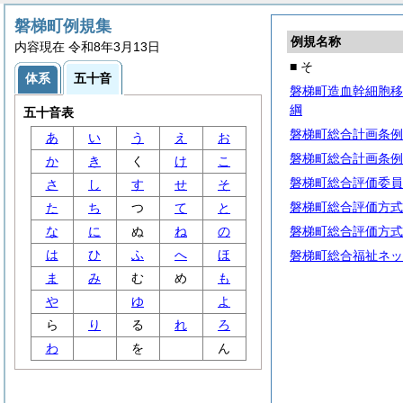
磐梯町例規集
例規名称
内容現在 令和8年3月13日
■ そ
体系
五十音
磐梯町造血幹細胞移
綱
五十音表
磐梯町総合計画条例
あ
い
う
え
お
磐梯町総合計画条例
か
き
く
け
こ
磐梯町総合評価委員
さ
し
す
せ
そ
磐梯町総合評価方式
た
ち
つ
て
と
な
に
ぬ
ね
の
磐梯町総合評価方式
は
ひ
ふ
へ
ほ
磐梯町総合福祉ネッ
ま
み
む
め
も
や
ゆ
よ
ら
り
る
れ
ろ
わ
を
ん