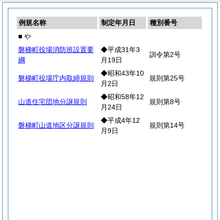
例規名称
制定年月日
種別番号
■ や
磐梯町役場消防班設置要
◆平成31年3
訓令第2号
綱
月19日
◆昭和43年10
磐梯町役場庁内取締規則
規則第25号
月2日
◆昭和58年12
山道住宅団地分譲規則
規則第8号
月24日
◆平成4年12
磐梯町山道地区分譲規則
規則第14号
月9日