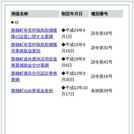
例規名称
制定年月日
種別番号
■ ゆ
磐梯町有害狩猟鳥獣捕獲
◆平成24年4
訓令第18号
隊の設置に関する要綱
月1日
磐梯町有害狩猟鳥獣捕獲
◆平成15年4
訓令第31号
等事務取扱要領
月16日
磐梯町遊休農地活用促進
◆平成19年9
訓令第41号
事業補助金交付要綱
月6日
磐梯町優良住宅認定事務
◆平成12年3
訓令第16号
要綱
月30日
◆平成12年10
磐梯町ゆめ夢基金条例
条例第39号
月17日