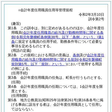
○会計年度任用職員任用等管理規程
令和2年3月10日
訓令第2号
(趣旨)
第1条
この訓令は、別に定めがあるもののほか、会計年度任
用職員(
会計年度任用職員の給与及び勤務時間等に関する条
例
(令和元年磐梯町条例第38号。以下「条例」という。)
第1
条
に規定する職員の任用手続、勤務条件等について必要な
事項を定めるものとする。
(用語の定義)
第2条
この規程における用語の意義は、
条例
及び
会計年度任
用職員の給与及び勤務時間等に関する規則
(令和2年磐梯町
規則第5号。以下「規則」という。)
において使用する用語
の例による。
(任用手続)
第3条
会計年度任用職員の任免は、町長が行うものとする。
(任期)
第4条
会計年度任用職員の任期については、1会計年度を限
度とする。
(任用制限)
第5条
地方公務員法
(昭和25年法律第261号)
第16条各号に掲
げる事由に該当する者は、会計年度任用職員として任用し
てはならない。