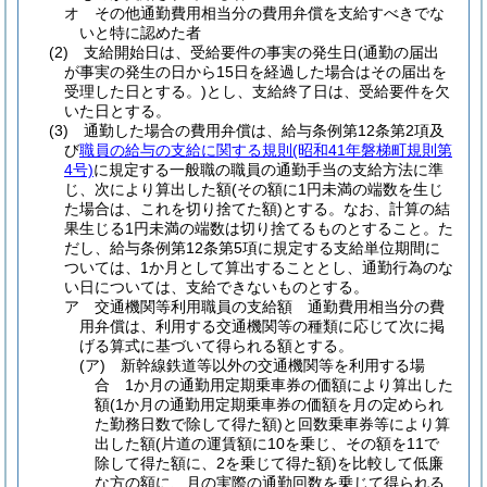
オ
その他通勤費用相当分の費用弁償を支給すべきでな
いと特に認めた者
(2)
支給開始日は、受給要件の事実の発生日
(通勤の届出
が事実の発生の日から15日を経過した場合はその届出を
受理した日とする。)
とし、支給終了日は、受給要件を欠
いた日とする。
(3)
通勤した場合の費用弁償は、給与条例第12条第2項及
び
職員の給与の支給に関する規則
(昭和41年磐梯町規則第
4号)
に規定する一般職の職員の通勤手当の支給方法に準
じ、次により算出した額
(その額に1円未満の端数を生じ
た場合は、これを切り捨てた額)
とする。
なお、計算の結
果生じる1円未満の端数は切り捨てるものとすること。
た
だし、給与条例第12条第5項に規定する支給単位期間に
ついては、1か月として算出することとし、通勤行為のな
い日については、支給できないものとする。
ア
交通機関等利用職員の支給額 通勤費用相当分の費
用弁償は、利用する交通機関等の種類に応じて次に掲
げる算式に基づいて得られる額とする。
(ア)
新幹線鉄道等以外の交通機関等を利用する場
合 1か月の通勤用定期乗車券の価額により算出した
額
(1か月の通勤用定期乗車券の価額を月の定められ
た勤務日数で除して得た額)
と回数乗車券等により算
出した額
(片道の運賃額に10を乗じ、その額を11で
除して得た額に、2を乗じて得た額)
を比較して低廉
な方の額に、月の実際の通勤回数を乗じて得られる