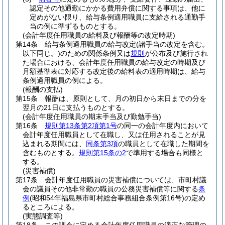
認定その他通勤にかかる費用弁償に関する事項は、他に
定めがない限り、給与条例適用職員に支給される通勤手
当の例に準ずるものとする。
(会計年度任用職員の給料及び報酬等の改定時期)
第14条
給与条例適用職員の給与改定
(諸手当の改定を含む。
以下同じ。)
のための関係条例又は
規則
が公布及び施行され
た場合における、会計年度任用職員の給与改定の時期及び
月額基準表に対応する改定後の給料表の適用時期は、給与
条例適用職員の例による。
(報酬の支払)
第15条
報酬は、原則として、月の初日から末日までの分を
翌月の21日に支払うものとする。
(会計年度任用職員の期末手当及び勤勉手当)
第16条
規則第13条第2項第1号
の同一の会計年度内において
会計年度任用職員として在職し、又は任用されることが見
込まれる期間には、
同条第3項
の職員として在職した期間を
含むものとする。
規則第15条の2
で準用する場合も同様と
する。
(災害補償)
第17条
会計年度任用職員の災害補償については、市町村議
会の議員その他非常勤の職員の公務災害補償等に関する
条
例
(昭和54年福島県市町村総合事務組合条例第16号)
の定め
るところによる。
(実態調査等)