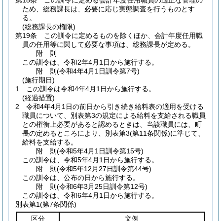
第18条
この訓令に定める会計年度任用職員の適正な管理の
ため、総務課長は、必要に応じ実態調査を行うものとす
る。
(総務課長の権限)
第19条
この訓令に定めるものを除くほか、会計年度任用職
員の任用等に関して必要な事項は、総務課長が定める。
附
則
この訓令は、令和2年4月1日から施行する。
附
則
(令和4年4月1日
訓令第7号)
(施行期日)
1
この訓令は令和4年4月1日から施行する。
(経過措置)
2
令和4年4月1日の前日から引き続き給料表の適用を受ける
職員について、別表第3の規定による給料を支給される職員
との権衡上必要があると認めるときは、当該職員には、町
長の定めるところにより、別表第3
(第11条関係)
に準じて、
給料を支給する。
附
則
(令和5年4月1日
訓令第15号)
この訓令は、令和5年4月1日から施行する。
附
則
(令和5年12月27日
訓令第44号)
この訓令は、公布の日から施行する。
附
則
(令和6年3月25日
訓令第12号)
この訓令は、令和6年4月1日から施行する。
別表第1
(第7条関係)
区分
文例