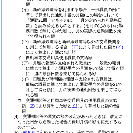
額
(イ)
新幹線鉄道等を利用する場合 一般職員の例に
準じて算出した通勤手当の月額
(この場合において
「通勤21回」とあるのは、「月の定められた勤務日
数」と読み替えるものとする。)
を月の定められた勤
務日数で除して得た額に、月の実際の通勤回数を乗
じて得られる額
(ウ)
新幹線鉄道等と新幹線鉄道等以外の交通機関を
併用して利用する場合
(ア)
により算出した額と
(イ)
により算出した額の合計額
イ
自動車等交通用具使用職員の支給額
(ア)
月額の報酬を支給される職員は、一般職の職員
に準じて算出した通勤手当の月額を5で除して得た額
に、週の勤務日数を乗じて得られる額
(イ)
日額及び時間額の報酬を支給される職員は、一
般職の職員に準じて算出した通勤手当の月額を21で
除して得た額に、月の実際の通勤回数を乗じて得ら
れる額
ウ
交通機関等と自動車等交通用具の併用職員の支給
額
ア
により算出した額と
イ
により算出した額の合計
額
(4)
交通機関等の運賃の額の改定があったときは、改定に
なった日から通勤した場合の費用弁償の額を変更するも
のとする。
(5)
前各号
に定めるもののほか、受給要件、通勤の届出、