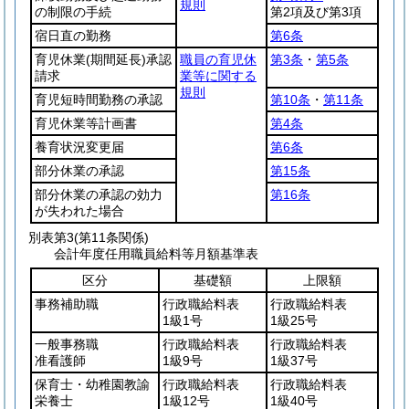
規則
の制限の手続
第2項及び第3項
宿日直の勤務
第6条
育児休業
(期間延長)
承認
職員の育児休
第3条
・
第5条
請求
業等に関する
規則
育児短時間勤務の承認
第10条
・
第11条
育児休業等計画書
第4条
養育状況変更届
第6条
部分休業の承認
第15条
部分休業の承認の効力
第16条
が失われた場合
別表第3
(第11条関係)
会計年度任用職員給料等月額基準表
区分
基礎額
上限額
事務補助職
行政職給料表
行政職給料表
1級1号
1級25号
一般事務職
行政職給料表
行政職給料表
准看護師
1級9号
1級37号
保育士・幼稚園教諭
行政職給料表
行政職給料表
栄養士
1級12号
1級40号