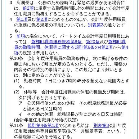
3
所属長は、公務のため臨時又は緊急の必要がある場合に
は、
前2項
に規定する勤務時間以外の時間において会計年度
任用職員に勤務をすることを命ずることができる。
4
第1項
及び
第2項
に定めるもののほか、会計年度任用職員
の服務に係る規定の準用については、
別表第2
の通りとす
る。
5
前項
の場合において、パートタイム会計年度任用職員にあ
っては、
磐梯町職員服務規程第8条
、
第20条
及び
磐梯町職
員の勤務時間、休暇等に関する規則第6条の4第2項
から
第4
項
の規定は準用しない。
第10条
会計年度任用職員の勤務条件は、次に掲げる条件の
範囲内において町長が定めるものとする。
ただし、職務の
内容その他特別の事情により、この規定により難いとき
は、別に定めることができる。
(1)
勤務時間 1日につき7時間45分を超えない範囲内とす
る。
(2)
休暇等 会計年度任用職員の休暇の種類及び期間は、
次に掲げるとおりとする。
ア
公民権行使のための休暇 その都度総務課長が必要
と認める日又は時間
イ
その他の休暇 総務課長が別に定める日又は時間
(会計年度任用職員の号給の決定)
第11条
規則第4条第1項
で定める号給は、
別表第3
会計年度
任用職員給料等月額基準表
(以下「月額基準表」という。)
の基礎額に定める号給とする。