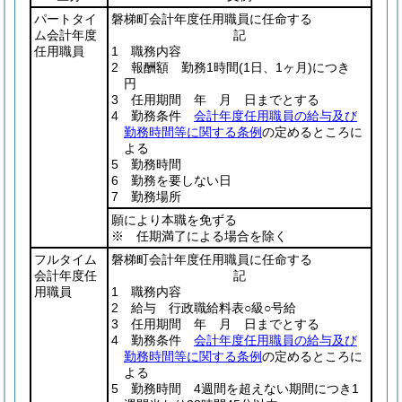
パートタイ
磐梯町会計年度任用職員に任命する
ム会計年度
記
任用職員
1 職務内容
2 報酬額 勤務1時間
(1日、1ヶ月)
につき
円
3 任用期間 年 月 日までとする
4 勤務条件
会計年度任用職員の給与及び
勤務時間等に関する条例
の定めるところに
よる
5 勤務時間
6 勤務を要しない日
7 勤務場所
願により本職を免ずる
※ 任期満了による場合を除く
フルタイム
磐梯町会計年度任用職員に任命する
会計年度任
記
用職員
1 職務内容
2 給与 行政職給料表○級○号給
3 任用期間 年 月 日までとする
4 勤務条件
会計年度任用職員の給与及び
勤務時間等に関する条例
の定めるところに
よる
5 勤務時間 4週間を超えない期間につき1