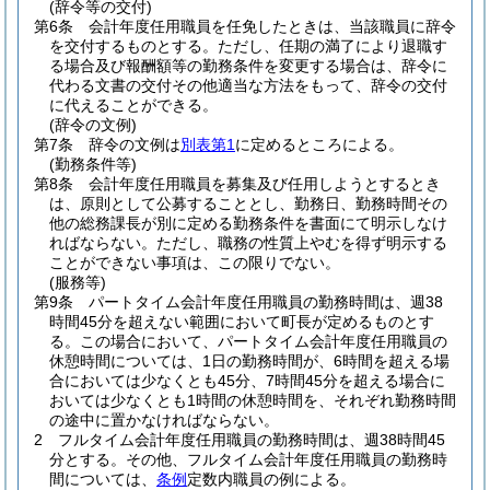
(辞令等の交付)
第6条
会計年度任用職員を任免したときは、当該職員に辞令
を交付するものとする。
ただし、任期の満了により退職す
る場合及び報酬額等の勤務条件を変更する場合は、辞令に
代わる文書の交付その他適当な方法をもって、辞令の交付
に代えることができる。
(辞令の文例)
第7条
辞令の文例は
別表第1
に定めるところによる。
(勤務条件等)
第8条
会計年度任用職員を募集及び任用しようとするとき
は、原則として公募することとし、勤務日、勤務時間その
他の総務課長が別に定める勤務条件を書面にて明示しなけ
ればならない。
ただし、職務の性質上やむを得ず明示する
ことができない事項は、この限りでない。
(服務等)
第9条
パートタイム会計年度任用職員の勤務時間は、週38
時間45分を超えない範囲において町長が定めるものとす
る。
この場合において、パートタイム会計年度任用職員の
休憩時間については、1日の勤務時間が、6時間を超える場
合においては少なくとも45分、7時間45分を超える場合に
おいては少なくとも1時間の休憩時間を、それぞれ勤務時間
の途中に置かなければならない。
2
フルタイム会計年度任用職員の勤務時間は、週38時間45
分とする。
その他、フルタイム会計年度任用職員の勤務時
間については、
条例
定数内職員の例による。