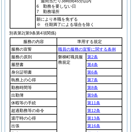
週間当たり38時間45分以内
6 勤務を要しない日
7 勤務場所
願により本職を免ずる
※ 任期満了による場合を除く
別表第2
(第9条第4項関係)
服務の内容
準用する規定
服務の宣誓
職員の服務の宣誓に関する条例
服務の原則
磐梯町職員服
第2条
務規定
履歴書
第4条
身分証明書
第6条
執務上の心得
第7条
勤務時間等
第8条
出勤簿
第9条
休暇等の手続
第11条
超過勤務等の命令
第12条
退庁時の心得
第13条
出張
第16条