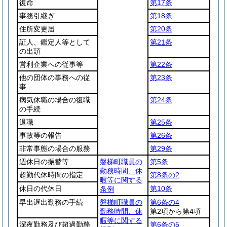
復命
第17条
事務引継ぎ
第18条
住所変更届
第20条
証人、鑑定人等として
第21条
の出頭
営利企業への従事等
第22条
他の団体の事務への従
第23条
事
病気休職の場合の復職
第24条
の手続
退職
第25条
事故等の報告
第26条
非常事態の場合の服務
第29条
週休日の振替等
磐梯町職員の
第5条
勤務時間、休
超勤代休時間の指定
第8条の2
暇等に関する
休日の代休日
第10条
条例
早出遅出勤務の手続
磐梯町職員の
第6条の4
勤務時間、休
第2項から第4項
暇等に関する
深夜勤務及び超過勤務
第6条の5