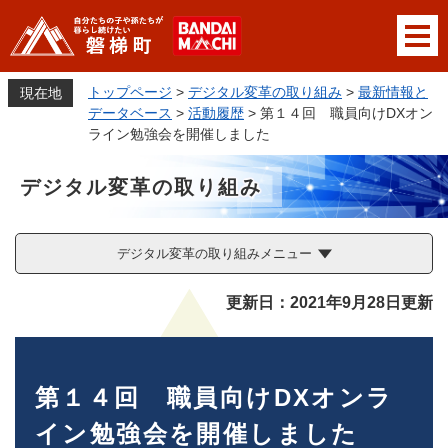
ペ
メニューを飛ばして本文へ
ー
ジ
の
トップページ
>
デジタル変革の取り組み
>
最新情報と
現在地
先
データベース
>
活動履歴
>
第１４回 職員向けDXオン
頭
ライン勉強会を開催しました
で
す
デジタル変革の取り組み
。
デジタル変革の取り組みメニュー
本
更新日：2021年9月28日更新
文
第１４回 職員向けDXオンラ
イン勉強会を開催しました