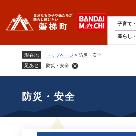
ペ
ー
ジ
子育て
の
先
暮らし
頭
で
す
現在地
トップページ
>
防災・安全
。
足あと
防災・安全
本
文
防災・安全