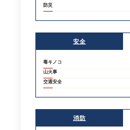
防災
安全
毒キノコ
山火事
交通安全
消防