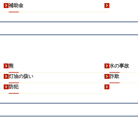
補助金
熊
水の事故
灯油の扱い
詐欺
防犯