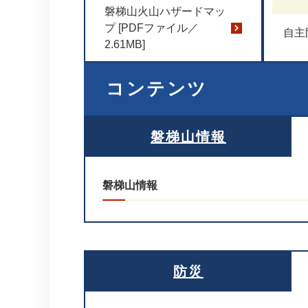
磐梯山火山ハザードマッ
プ [PDFファイル／
自主
2.61MB]
コンテンツ
磐梯山情報
磐梯山情報
防災