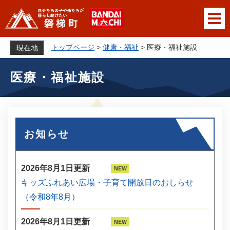
ペ
メニューを飛ばして本文へ
ー
ジ
の
トップページ
>
健康・福祉
>
医療・福祉施設
現在地
先
本
頭
医療・福祉施設
文
で
す
。
お知らせ
2026年8月1日更新
キッズふれあい広場・子育て開放日のおしらせ
（令和8年8月）
2026年8月1日更新