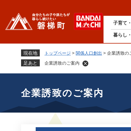
ペ
ー
ジ
子育て
の
先
暮らし
頭
で
す
現在地
トップページ
>
関係人口創出
>
企業誘致の
。
足あと
企業誘致のご案内
本
文
企業誘致のご案内