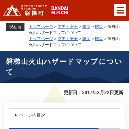
ペ
メニューを飛ばして本文へ
ー
ジ
の
トップページ
>
防災・安全
>
防災
>
防災
>
磐梯山
現在地
先
火山ハザードマップについて
頭
トップページ
>
防災・安全
>
防災
>
防災
>
磐梯山
で
火山ハザードマップについて
す
本
。
磐梯山火山ハザードマップについ
文
て
更新日：2017年3月22日更新
ページ内目次