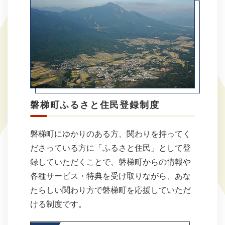
磐梯町ふるさと住民登録制度
磐梯町に​ゆかりの​ある方、​関わりを​持ってく
ださっている​方に​「ふるさと​住民」と​して​登
録していただく​ことで、​磐梯町からの​情報や​
各種サービス・​特典を​受け取りながら、あな
たらしい​関わり方で​磐梯町を​応援していただ
ける​制度です。​