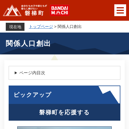
ペ
メニューを飛ばして本文へ
ー
ジ
の
トップページ
>
関係人口創出
現在地
先
本
頭
関係人口創出
文
で
す
。
ページ内目次
ピックアップ
磐梯町を応援する