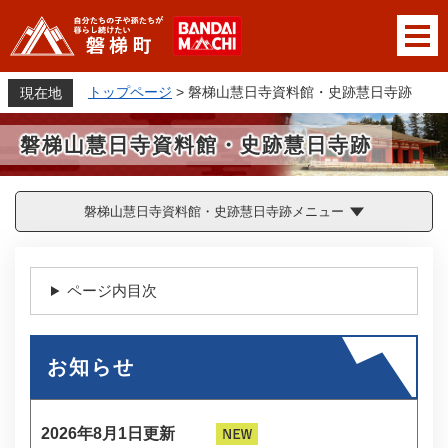
ペ
メニューを飛ばして本文へ
ー
ジ
の
トップページ
>
磐梯山慧日寺資料館・史跡慧日寺跡
現在地
先
頭
磐梯山慧日寺資料館・史跡慧日寺跡
で
す
。
磐梯山慧日寺資料館・史跡慧日寺跡メニュー
本
文
ページ内目次
お知らせ
2026年8月1日更新