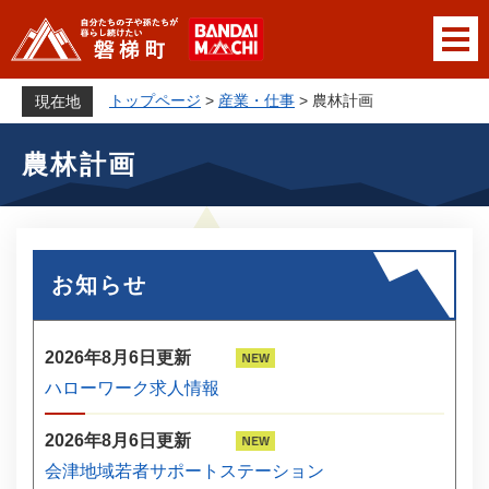
ペ
メニューを飛ばして本文へ
ー
ジ
の
トップページ
>
産業・仕事
>
農林計画
現在地
先
本
頭
農林計画
文
で
す
。
お知らせ
2026年8月6日更新
ハローワーク求人情報
2026年8月6日更新
会津地域若者サポートステーション