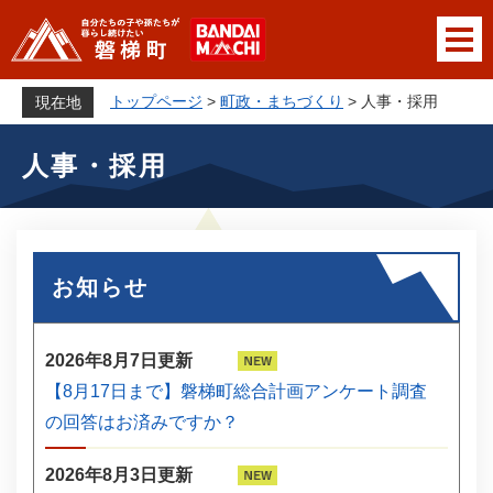
ペ
メニューを飛ばして本文へ
ー
ジ
の
トップページ
>
町政・まちづくり
>
人事・採用
現在地
先
本
頭
人事・採用
文
で
す
。
お知らせ
2026年8月7日更新
【8月17日まで】磐梯町総合計画アンケート調査
の回答はお済みですか？
2026年8月3日更新