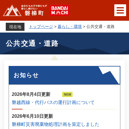
ペ
メニューを飛ばして本文へ
ー
ジ
の
トップページ
>
暮らし・環境
>
公共交通・道路
現在地
先
本
頭
公共交通・道路
文
で
す
。
お知らせ
2026年8月4日更新
磐越西線・代行バスの運行計画について
2026年6月10日更新
磐梯町災害廃棄物処理計画を策定しました