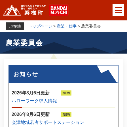
ペ
メニューを飛ばして本文へ
ー
ジ
の
トップページ
>
産業・仕事
>
農業委員会
現在地
先
本
頭
農業委員会
文
で
す
。
お知らせ
2026年8月6日更新
ハローワーク求人情報
2026年8月6日更新
会津地域若者サポートステーション