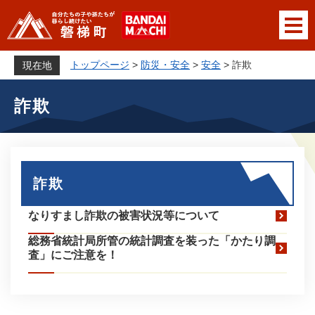
ペ
メニューを飛ばして本文へ
ー
ジ
の
トップページ
>
防災・安全
>
安全
>
詐欺
現在地
先
本
頭
詐欺
文
で
す
。
詐欺
なりすまし詐欺の被害状況等について
総務省統計局所管の統計調査を装った「かたり調
査」にご注意を！