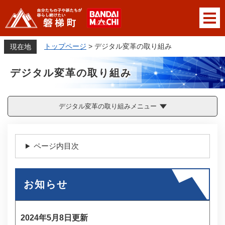
ペ
メニューを飛ばして本文へ
ー
ジ
の
トップページ
>
デジタル変革の取り組み
現在地
先
頭
デジタル変革の取り組み
で
す
。
デジタル変革の取り組みメニュー
本
文
ページ内目次
お知らせ
2024年5月8日更新