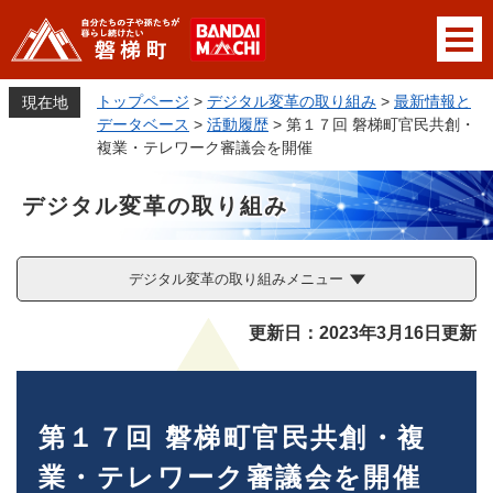
ペ
メニューを飛ばして本文へ
ー
ジ
の
トップページ
>
デジタル変革の取り組み
>
最新情報と
現在地
先
データベース
>
活動履歴
>
第１７回 磐梯町官民共創・
頭
複業・テレワーク審議会を開催
で
す
デジタル変革の取り組み
。
デジタル変革の取り組みメニュー
本
更新日：2023年3月16日更新
文
第１７回 磐梯町官民共創・複
業・テレワーク審議会を開催