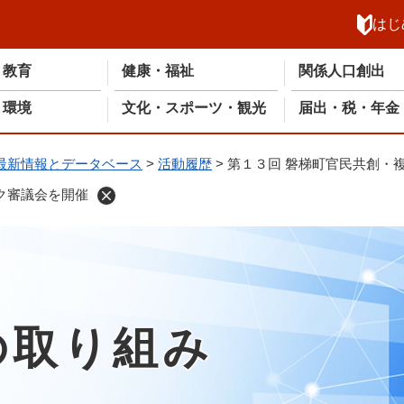
メニューを飛ばして本文へ
はじ
・教育
健康・福祉
関係人口創出
・環境
文化・スポーツ・観光
届出・税・年金
最新情報とデータベース
>
活動履歴
>
第１３回 磐梯町官民共創・
ク審議会を開催
の取り組み