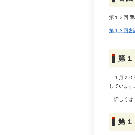
第１３回 
第１３回審
第１
１月２０日
しています
詳しくは
第１