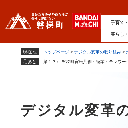
ペ
ー
ジ
子育て
の
先
暮らし
頭
で
す
現在地
トップページ
>
デジタル変革の取り組み
>
。
足あと
第１３回 磐梯町官民共創・複業・テレワー
デジタル変革