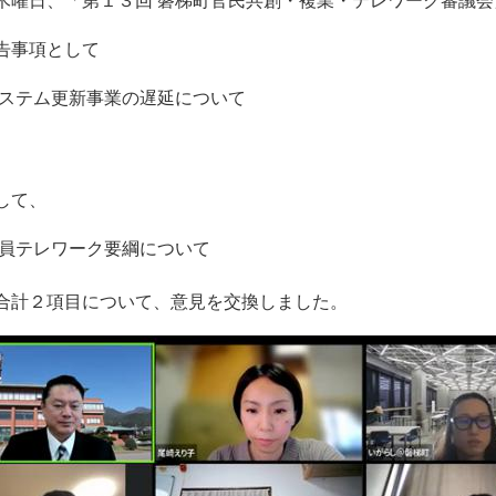
木曜日、「第１３回 磐梯町官民共創・複業・テレワーク審議
告事項として
ステム更新事業の遅延について
、
して、
員テレワーク要綱について
合計２項目について、意見を交換しました。