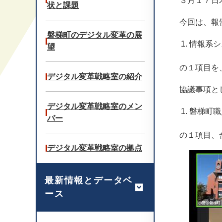
３月１７日
状と課題
今回は、報
磐梯町のデジタル変革の展
情報系シ
望
の１項目を
デジタル変革戦略室の紹介
協議事項と
デジタル変革戦略室のメン
磐梯町職
バー
の１項目、
デジタル変革戦略室の拠点
最新情報とデータベ
ース