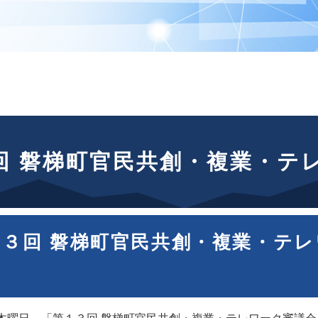
回 磐梯町官民共創・複業・テ
１３回 磐梯町官民共創・複業・テ