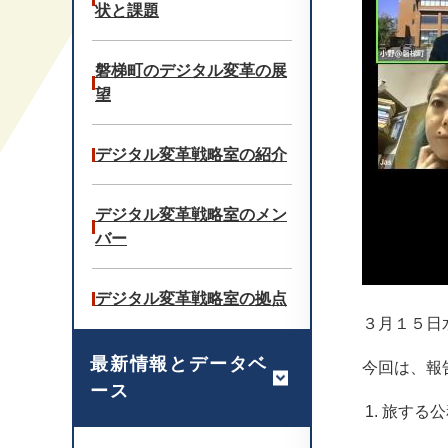
状と課題
磐梯町のデジタル変革の展
望
デジタル変革戦略室の紹介
デジタル変革戦略室のメン
バー
デジタル変革戦略室の拠点
３月１５日
最新情報とデータベ
今回は、報
ース
旅する公