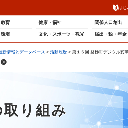
メニューを飛ばして本文へ
はじ
・教育
健康・福祉
関係人口創出
・環境
文化・スポーツ・観光
届出・税・年金
最新情報とデータベース
>
活動履歴
>
第１６回 磐梯町デジタル変
の取り組み