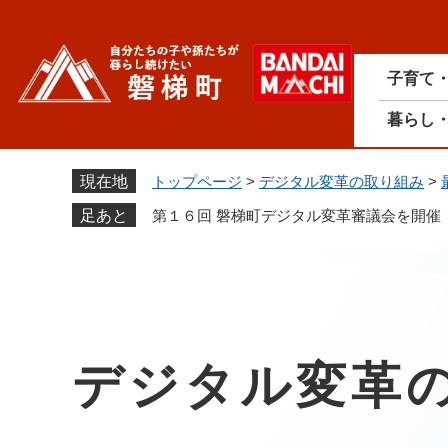
ペ
ー
ジ
子育て
の
先
暮らし
頭
で
す
現在地
トップページ
>
デジタル変革の取り組み
>
。
足あと
第１６回 磐梯町デジタル変革審議会を開催
デジタル変革