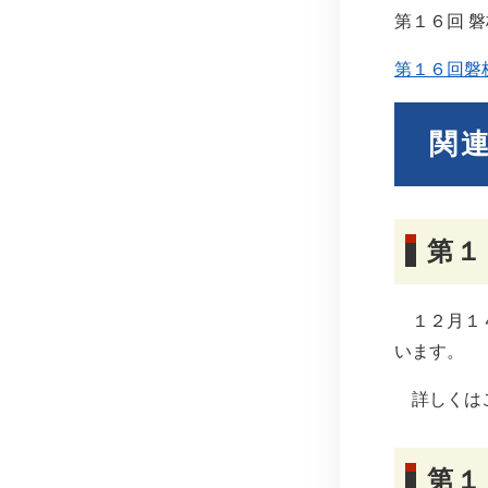
第１６回 
第１６回磐
関
第１
１２月１４
います。
詳しくは
第１