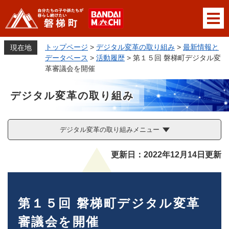
ペ
メニューを飛ばして本文へ
ー
ジ
の
トップページ
>
デジタル変革の取り組み
>
最新情報と
現在地
先
データベース
>
活動履歴
>
第１５回 磐梯町デジタル変
頭
革審議会を開催
で
す
デジタル変革の取り組み
。
デジタル変革の取り組みメニュー
本
更新日：2022年12月14日更新
文
第１５回 磐梯町デジタル変革
審議会を開催