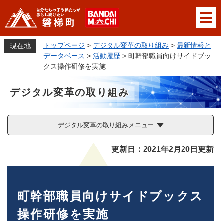
ペ
メニューを飛ばして本文へ
ー
ジ
の
トップページ
>
デジタル変革の取り組み
>
最新情報と
現在地
先
データベース
>
活動履歴
>
町幹部職員向けサイドブッ
頭
クス操作研修を実施
で
す
デジタル変革の取り組み
。
デジタル変革の取り組みメニュー
本
更新日：2021年2月20日更新
文
町幹部職員向けサイドブックス
操作研修を実施