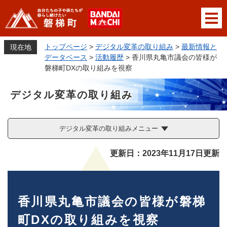
ペ
メニューを飛ばして本文へ
ー
ジ
の
トップページ
>
デジタル変革の取り組み
>
最新情報と
現在地
先
データベース
>
活動履歴
>
香川県丸亀市議会の皆様が
頭
磐梯町DXの取り組みを視察
で
す
デジタル変革の取り組み
。
デジタル変革の取り組みメニュー
本
更新日：2023年11月17日更新
文
香川県丸亀市議会の皆様が磐梯
町DXの取り組みを視察