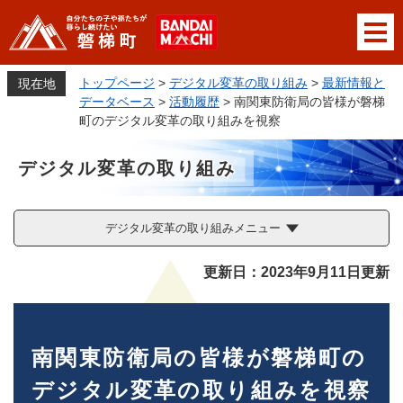
ペ
メニューを飛ばして本文へ
ー
ジ
の
トップページ
>
デジタル変革の取り組み
>
最新情報と
現在地
先
データベース
>
活動履歴
>
南関東防衛局の皆様が磐梯
頭
町のデジタル変革の取り組みを視察
で
す
デジタル変革の取り組み
。
デジタル変革の取り組みメニュー
本
更新日：2023年9月11日更新
文
南関東防衛局の皆様が磐梯町の
デジタル変革の取り組みを視察