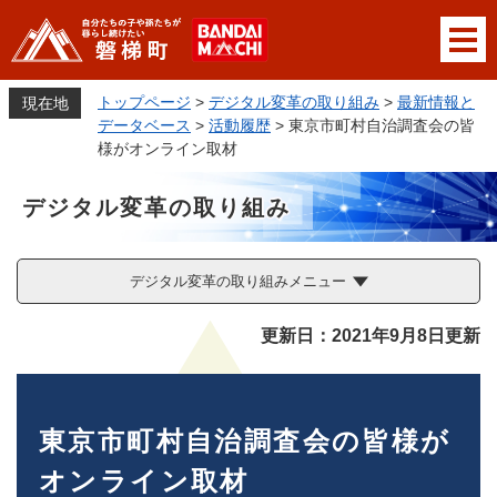
ペ
メニューを飛ばして本文へ
ー
ジ
の
トップページ
>
デジタル変革の取り組み
>
最新情報と
現在地
先
データベース
>
活動履歴
>
東京市町村自治調査会の皆
頭
様がオンライン取材
で
す
デジタル変革の取り組み
。
デジタル変革の取り組みメニュー
本
更新日：2021年9月8日更新
文
東京市町村自治調査会の皆様が
オンライン取材