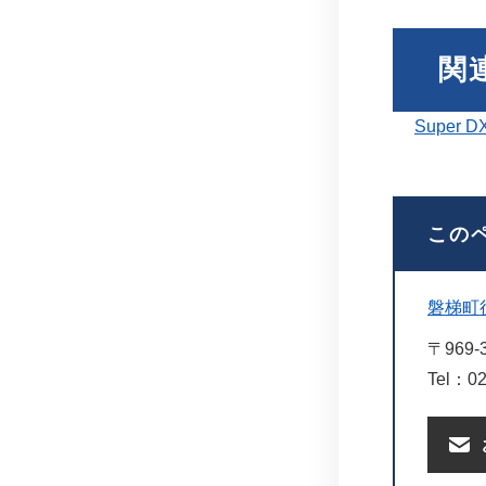
関
Super
この
磐梯町
〒969-
Tel：02