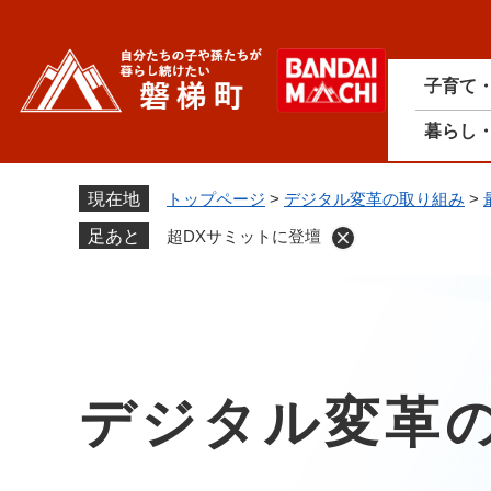
ペ
ー
ジ
子育て
の
先
暮らし
頭
で
す
現在地
トップページ
>
デジタル変革の取り組み
>
。
足あと
超DXサミットに登壇
デジタル変革