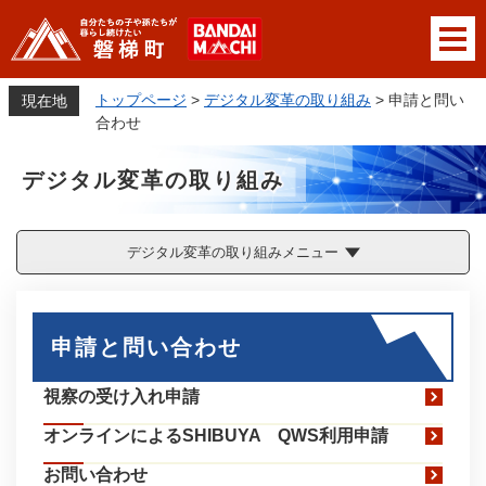
ペ
メニューを飛ばして本文へ
ー
ジ
の
トップページ
>
デジタル変革の取り組み
>
申請と問い
現在地
先
合わせ
頭
で
デジタル変革の取り組み
す
。
デジタル変革の取り組みメニュー
本
文
申請と問い合わせ
視察の受け入れ申請
オンラインによるSHIBUYA QWS利用申請
お問い合わせ