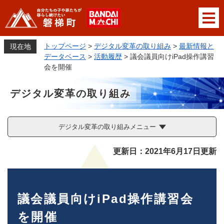
ペ
メニューを飛ばして本文へ
ー
ジ
の
トップページ
>
デジタル変革の取り組み
>
最新情報と
現在地
先
データベース
>
活動履歴
>
議会議員向けiPad操作講習
頭
会を開催
で
す
デジタル変革の取り組み
。
デジタル変革の取り組みメニュー
本
更新日：2021年6月17日更新
文
議会議員向けiPad操作講習会
を開催