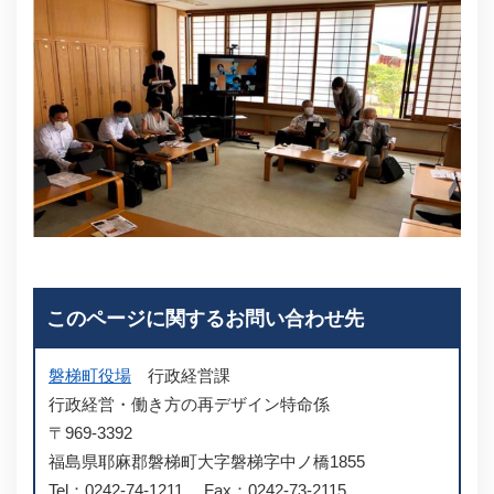
このページに関するお問い合わせ先
磐梯町役場
行政経営課
行政経営・働き方の再デザイン特命係
〒969-3392
福島県耶麻郡磐梯町大字磐梯字中ノ橋1855
Tel：0242-74-1211
Fax：0242-73-2115