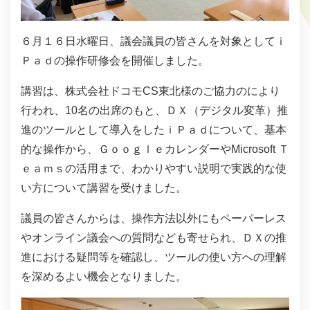
６月１６日水曜日、議会議員の皆さんを対象としてｉ
Ｐａｄの操作研修会を開催しました。
講習は、株式会社ドコモCS東北様のご協力のにより
行われ、10名の出席のもと、ＤＸ（デジタル変革）推
進のツールとして導入をしたｉＰａｄについて、基本
的な操作から、ＧｏｏｇｌｅカレンダーやMicrosoft Ｔ
ｅａｍｓの活用まで、わかりやすい説明で実践的な使
い方について講習を受けました。
議員の皆さんからは、操作方法以外にもペーパーレス
やオンライン議会への質問なども寄せられ、ＤＸの推
進における疑問等を確認し、ツールの使い方への理解
を深めるよい機会となりました。