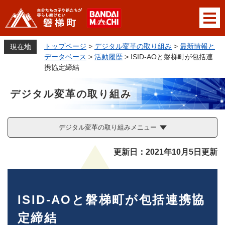
ペ
メニューを飛ばして本文へ
ー
ジ
の
トップページ
>
デジタル変革の取り組み
>
最新情報と
現在地
先
データベース
>
活動履歴
>
ISID-AOと磐梯町が包括連
頭
携協定締結
で
す
デジタル変革の取り組み
。
デジタル変革の取り組みメニュー
本
更新日：2021年10月5日更新
文
ISID-AOと磐梯町が包括連携協
定締結