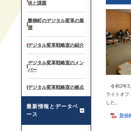
状と課題
磐梯町のデジタル変革の展
望
デジタル変革戦略室の紹介
デジタル変革戦略室のメン
バー
令和2年3
デジタル変革戦略室の拠点
ライトオフ
した。
最新情報とデータベ
ース
磐梯町