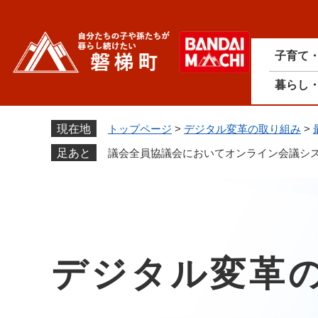
ペ
ー
ジ
子育て
の
先
暮らし
頭
で
す
現在地
トップページ
>
デジタル変革の取り組み
>
。
足あと
議会全員協議会においてオンライン会議シ
デジタル変革