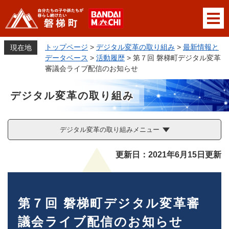
ペ
メニューを飛ばして本文へ
ー
ジ
の
トップページ
>
デジタル変革の取り組み
>
最新情報と
現在地
先
データベース
>
活動履歴
>
第７回 磐梯町デジタル変革
頭
審議会ライブ配信のお知らせ
で
す
デジタル変革の取り組み
。
デジタル変革の取り組みメニュー
本
更新日：2021年6月15日更新
文
第７回 磐梯町デジタル変革審
議会ライブ配信のお知らせ