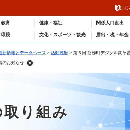
メニューを飛ばして本文へ
はじ
・教育
健康・福祉
関係人口創出
・環境
文化・スポーツ・観光
届出・税・年金
最新情報とデータベース
>
活動履歴
>
第５回 磐梯町デジタル変革
信のお知らせ
の取り組み