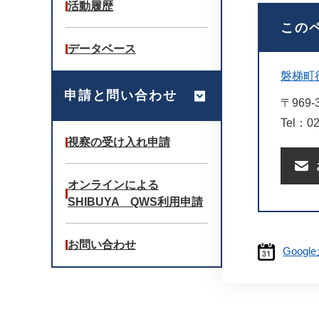
活動履歴
この
データベース
磐梯町
申請と問い合わせ
〒969-
Tel：02
視察の受け入れ申請
オンラインによる
SHIBUYA QWS利用申請
お問い合わせ
Goog