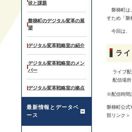
状と課題
磐梯町は、
すため「磐
磐梯町のデジタル変革の展
望
今回は、「
デジタル変革戦略室の紹介
ライ
デジタル変革戦略室のメン
バー
ライブ配
配信場所
デジタル変革戦略室の拠点
※配信時間
最新情報とデータベ
磐梯町公式Y
ース
部リンク＞