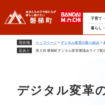
ペ
ー
ジ
子育て
の
先
暮らし
頭
で
す
現在地
トップページ
>
デジタル変革の取り組み
>
。
足あと
第５回 磐梯町デジタル変革審議会ライブ配
デジタル変革