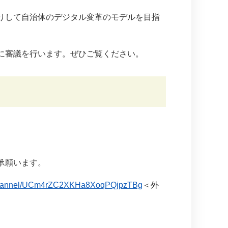
りして自治体のデジタル変革のモデルを目指
に審議を行います。ぜひご覧ください。
承願います。
/channel/UCm4rZC2XKHa8XoqPQjpzTBg
＜外