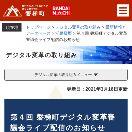
ペ
メニューを飛ばして本文へ
ー
ジ
の
トップページ
>
デジタル変革の取り組み
>
最新情報と
現在地
先
データベース
>
活動履歴
>
第４回 磐梯町デジタル変革
頭
審議会ライブ配信のお知らせ
で
す
デジタル変革の取り組み
。
デジタル変革の取り組みメニュー
本
更新日：2021年3月16日更新
文
第４回 磐梯町デジタル変革審
議会ライブ配信のお知らせ