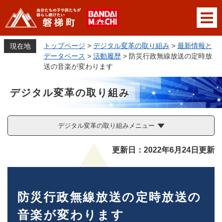
ペ
メニューを飛ばして本文へ
ー
ジ
の
トップページ
>
デジタル変革の取り組み
>
最新情報と
現在地
先
データベース
>
活動履歴
>
防災行政無線放送の定時放
頭
送の音楽が変わります
で
す
デジタル変革の取り組み
。
デジタル変革の取り組みメニュー
本
更新日：2022年6月24日更新
文
防災行政無線放送の定時放送の
音楽が変わります